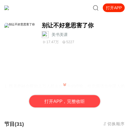
打开APP
别让不好意思害了你
美书美课
17.47万
5227
1.
魏老师融合帮助上万人群走出自卑的经验，给您最适合中国人的
心理辅导。
2.
最接地气的老师，用身边常见的真实案例，教您一套简单实用的
打
开
A
P
P，完整收听
锻炼方法。
3.
老师一年内答疑解惑陪伴大家，让您无后顾之忧，成为自己家人
的心理辅导老师。
4.
一人学习，全家受益，课程适用于处理家庭、工作等所有人际关
节目(31)
切换顺序
系。