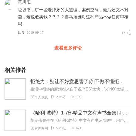
黄川汇
垃圾书，讲一些老掉牙的大道理，案例空洞，最后还文不对
题，这也敢卖钱？？？？喜马拉雅对这种产品不做任何审核
吗
回复
2019-09-17
12
查看更多评论
相关推荐
拒绝力：别让不好意思害了你|不做不懂拒绝的老好人
生活中很多的麻烦都来自于说“YES”太快，说“NO”太慢！拒绝是一种能力，早掌握，少痛苦！！你说“不”，没有对不起谁学会说“不”，学会拒绝写给内心善良却...
2.95万
109
个人成长
《哈利·波特》1-7部精品中文有声书全集| J.K.罗琳原著，光合积木演播
胡良伟先生在《哈利·波特》中文有声书6-7部中，用声音带领着大家继续魔法之旅。为保证作品的一致性，给大家带来完整的魔法体验，我们与版权方PottermoreP...
5.20亿
671
有声图书