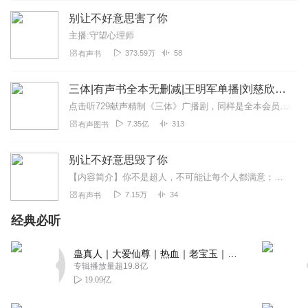
别让不好意思害了你
主播:守望心理师
373.59万
58
有声书
三体|有声书全本无删减|王明军单播|刘慈欣原著
点击听729献声精制《三体》广播剧，同样是全本会员免费畅听，快来感受声音大戏的魅力！【购买须知】1、本作品部分集数为免费试听。2、版权归原作者所有，严禁翻录成任...
7.35亿
313
有声图书
别让不好意思毁了你
【内容简介】你不是超人，不可能让每个人都满意；你也不是钞票，不可能让每个人都喜欢；你没有金刚钻，却偏要揽瓷器活……千万别逞能了，千万别不好意思了！因为面子，因为...
7.15万
34
有声书
经典必听
蛊真人｜大爱仙尊｜热血｜老宝玉｜多人VIP免费有声剧
专辑播放量超19.8亿
19.09亿