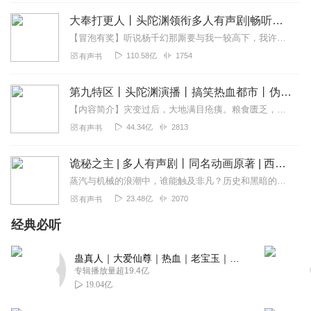
回复
2020-02-21
4
大奉打更人丨头陀渊领衔多人有声剧|畅听全集|王鹤棣、田曦薇主演影视剧原著|卖报小郎君
【冒泡有奖】听说杨千幻那厮要与我一较高下，我许七安要开始装叉了！快进入声音播放页戳下方输入框，冒个泡偷偷告诉我，我要用哪些诗词才能胜过他？说得好的，有赏！202...
lee永永日
110.58亿
1754
有声书
女播声音挺好听，风趣横生，甜美又传神，虽然书不咋的
回复
2020-11-24
3
第九特区丨头陀渊演播丨搞笑热血都市丨伪戒丨VIP免费多人有声剧
【内容简介】灾变过后，大地满目疮痍。粮食匮乏，资源紧俏，局势混乱……一位从待规划区杀出来的青年，背对着漫天黄沙，孤身来到九区谋生，却不曾想偶然结识三五好友，一念...
似流年啊
44.34亿
2813
有声书
真搞不懂，开了这么多专辑，怎么不出一个收费的。都有72
万播放了
诡秘之主 | 多人有声剧丨同名动画原著 | 西幻克苏鲁 | 乌贼作品
回复
2020-03-27
3
蒸汽与机械的浪潮中，谁能触及非凡？历史和黑暗的迷雾里，又是谁在耳语？我从诡秘中醒来，睁眼看见这个世界：枪械，大炮，巨舰，飞空艇，差分机；魔药，占卜，诅咒，倒吊人...
23.48亿
2070
有声书
十分人情分！我第五章就弃文了，主要是女主真的是太呆太
经典必听
蠢！举个例子吧，就是第五章，咱就是说好女主她有没有点
儿脑子？他不都早就知道这是修仙界了吗？就算不知道，凭
蛊真人｜大爱仙尊｜热血｜老宝玉｜多人VIP免费有声剧
借着巨大的妖兽和御剑飞行这点就可以很轻易的判断出来，
专辑播放量超19.4亿
好不好？重点还不在这里，女主竟然还想去问，别人他该怎
19.04亿
么回去关于穿越的事情？唉，我说集美呀！你但凡有点脑
力，也不会去问这么傻的问题！你既然都知道自己是穿越的