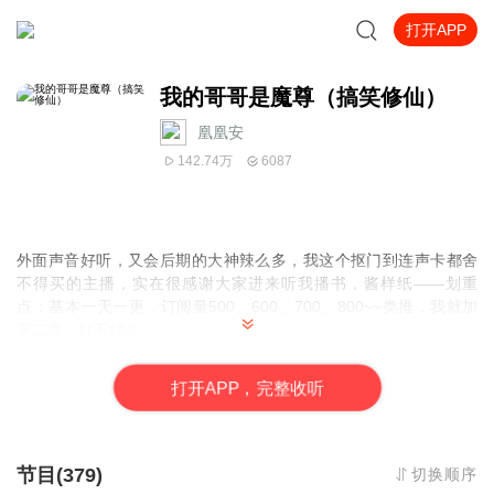
打开APP
我的哥哥是魔尊（搞笑修仙）
凰凰安
142.74万
6087
外面声音好听，又会后期的大神辣么多，我这个抠门到连声卡都舍
不得买的主播，实在很感谢大家进来听我播书，酱样纸——划重
点：
基本一天一更，订阅量500、600、700、800~~类推，我就加
更二章
，好不好？
默认回答~好。
最近双休都要全天上课，抱歉抱歉。所以订阅量的小目标就订高一
打
开
A
P
P，完整收听
点，否则来不及录书了。如果承诺达不到，会很对不起大家，对吧~
各位听众大大先试听十章再评论我？骂我也没关系，这样至少告诉
我哪里不足嘛。欢迎拍砖。
节目(379)
切换顺序
PS：