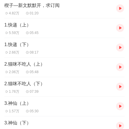
楔子—新文默默开，求订阅
有人说我读书太夸张了，我也知道很夸张。
不过呢～
如果不是搞笑小说，我声线一般，拿什么来吸引听众呢？
4.82万
01:20
如果是搞笑小说，不就应该像周星驰第御用配音石斑鱼一样配音夸
张一点，才有笑果么？如果周星驰原音，估计周星星电影就没这么
1.快递（上）
受我们欢迎了。
5.59万
05:45
不过听众是上帝，下一本书我尽量让自己专业一点。不喜可以先试
听再拍砖，欢迎给我提建议。
1.快递（下）
2.66万
08:17
《我的哥哥是魔尊》作者：没有钱求打赏
2.猫咪不吃人（上）
2.06万
05:48
修界第一人，烧腊派太上老祖深不可测，千百年来未逢敌手。
这个死魔尊却嘲讽为骨灰级的老光棍，化石级的单身狗。
2.猫咪不吃人（下）
不就是妹子嘛，不就是妹妹嘛。
1.76万
07:39
哼。你这个炫妹狂魔，我要把你的妹妹抢过来。
我的~~~我的！！！！
3.神仙（上）
不给你！！！！
哼！
1.57万
05:30
哥哥属于面瘫冷声，但傲娇、内心戏超级多，实力宠妹的那种~~~内
心戏多的声音，比较精分。不喜勿入。
3.神仙（下）