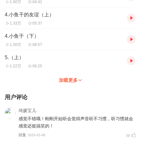
1.40万
04:41
先救她，养她，教她法术，喂她吃饭，给她讲床头故事，送她
奇珍异宝。
4.小鱼干的友谊（上）
这样魔尊的妹妹就归我了！我也有亲妹妹嘞。yeah！
1.33万
05:37
妹妹：大哥，你这家伙总跑的不见踪影，而这个一脸杀气，每
天晚上拉她起来讲鬼故事的变态，到底想干什么？
4.小鱼干（下）
修仙界好可怕，她想回火星！
1.30万
08:57
略略略略~~~~
5.（上）
1.22万
06:25
再PS：大家 都说我有口音，我自己不太觉得。这很可怕的哟。最近
会更的慢一点，我下载了普通话app，我得练习普通话。
更新：一天一更。
加载更多
用户评论
琦媛宝儿
感觉不错哦！刚刚开始听会觉得声音听不习惯，听习惯就会
感觉还挺搞笑的！
回复
2020-03-08
10