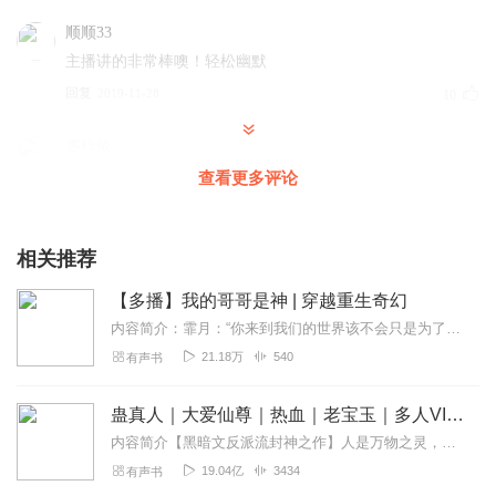
顺顺33
主播讲的非常棒噢！轻松幽默
回复
2019-11-28
10
墨梓依
10分给主播大大，至于这书嘛，差评，女主弱不说，还没什
查看更多评论
么防备心，总是在被伤害后才知道，连累身边人，遇到事情
后不是靠别人，就是靠运气
相关推荐
回复
2021-09-04
6
【多播】我的哥哥是神 | 穿越重生奇幻
喵喵都被用了
内容简介：霏月：“你来到我们的世界该不会只是为了折腾我吧？”艾菲阳：“确实是想折腾你，不过是未来复活之后的你！”现代宅女外加女汉子的高材生霏月，因一场车祸，穿越...
很好笑，听着很轻松，挺多虐的听这个简直太开心了，值得
21.18万
540
有声书
一听哦
回复
2020-09-23
4
蛊真人｜大爱仙尊｜热血｜老宝玉｜多人VIP免费有声剧
内容简介【黑暗文反派流封神之作】人是万物之灵，蛊是天地真精。一个穿越者不断重生的故事。一个养蛊、炼蛊、用蛊的奇特世界。配音组（男角色）老宝玉旁白...
沐蓉雪
19.04亿
3434
有声书
轻松搞笑，主播角色扮演的挺好的！