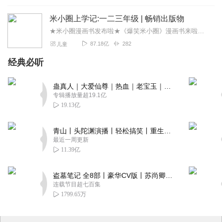
米小圈上学记:一二三年级 | 畅销出版物
★米小圈漫画书发布啦★《爆笑米小圈》漫画书来啦《米小圈上学记》一二三年级正版广播剧！《米小圈上学记》系列是儿童作家北猫最新创作的儿童小说系列，作品诙谐幽默、好...
87.18亿
282
儿童
经典必听
蛊真人｜大爱仙尊｜热血｜老宝玉｜多人VIP免费有声剧
专辑播放量超19.1亿
19.13亿
青山丨头陀渊演播丨轻松搞笑丨重生穿越丨古代权谋丨VIP免费 | 多人有声剧
最近一周更新
11.39亿
盗墓笔记 全8部丨豪华CV版丨苏尚卿&边江 领衔 多人有声剧丨冠声文化丨南派三叔
连载节目超七百集
1799.65万