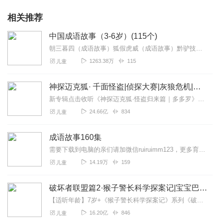
相关推荐
中国成语故事（3-6岁）(115个)
朝三暮四（成语故事）狐假虎威（成语故事）黔驴技穷（成语故事）守株待兔（成语故事）鹬蚌相争（成语故事）画蛇添足（成语故事）滥竽充数（成语...
1263.38万
115
儿童
神探迈克狐· 千面怪盗|侦探大赛|灰狼危机|多多罗
新专辑点击收听《神探迈克狐·怪盗归来篇｜多多罗》！！！>>>点击进入主播橱窗购买《神探迈克狐》系列图书吧!<<<多多罗故事【点击前往】收听多多罗其他好玩有趣的故...
24.66亿
834
儿童
成语故事160集
需要下载到电脑的亲们请加微信ruiruimm123，更多育儿资料等着你。
14.19万
159
儿童
破坏者联盟篇2·猴子警长科学探案记|宝宝巴士故事
【适听年龄】7岁+《猴子警长科学探案记》系列《破坏者联盟篇1·猴子警长科学探案记》>>>《破坏者联盟篇2·猴子警长科学探案记》>>>《破坏者联盟篇3·猴子警长科...
16.20亿
846
儿童