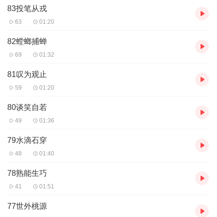
83投笔从戎
63
01:20
82螳螂捕蝉
69
01:32
81叹为观止
59
01:20
80谈笑自若
49
01:36
79水滴石穿
48
01:40
78熟能生巧
41
01:51
77世外桃源