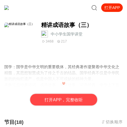
打开APP
精讲成语故事（三）
中小学生国学讲堂
3468
217
国学：国学是中华文明的重要载体，其经典著作凝聚着中华文化之
精髓，其思想智慧成为了传之千古的结晶。国学经典不仅是中华民
族的的灿烂遗产，也是中国人不可或缺的精神力量。
本集汇总经典诗词、成语故事、寓言故事、论语经典、中华上下五
千年等国学经典，通过“诵读国学经典、弘扬传统文化”，营造浓厚的
国学经典环境，进一步弘扬国学文化。
打
开
A
P
P，完整收听
节目(18)
切换顺序