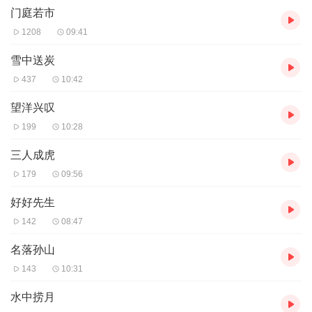
门庭若市
1208
09:41
雪中送炭
437
10:42
望洋兴叹
199
10:28
三人成虎
179
09:56
好好先生
142
08:47
名落孙山
143
10:31
水中捞月