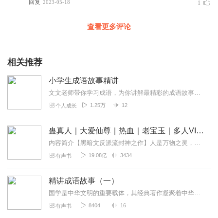
回复
2023-05-18
1
查看更多评论
相关推荐
小学生成语故事精讲
文文老师带你学习成语，为你讲解最精彩的成语故事，轻松学习成语，学会运用
1.25万
12
个人成长
蛊真人｜大爱仙尊｜热血｜老宝玉｜多人VIP免费有声剧
内容简介【黑暗文反派流封神之作】人是万物之灵，蛊是天地真精。一个穿越者不断重生的故事。一个养蛊、炼蛊、用蛊的奇特世界。配音组（男角色）老宝玉旁白...
19.08亿
3434
有声书
精讲成语故事（一）
国学是中华文明的重要载体，其经典著作凝聚着中华文化之精髓，其思想智慧成为了传之千古的结晶。国学经典不仅是中华民族的的灿烂遗产，也是中国人不可或缺的精神力量。...
8404
16
有声书