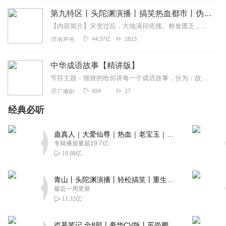
第九特区丨头陀渊演播丨搞笑热血都市丨伪戒丨VIP免费多人有声剧
【内容简介】灾变过后，大地满目疮痍。粮食匮乏，资源紧俏，局势混乱……一位从待规划区杀出来的青年，背对着漫天黄沙，孤身来到九区谋生，却不曾想偶然结识三五好友，一念...
44.37亿
2813
有声书
中华成语故事【精讲版】
节目主题：细致的给你讲每一个成语故事，分为：故事篇、实例篇、问答篇。故事篇：告诉你成语背后的故事实例篇：生活中的成语问答篇：考考你小知识适合人群：中小学生想陪孩...
694
17
广播剧
经典必听
蛊真人｜大爱仙尊｜热血｜老宝玉｜多人VIP免费有声剧
专辑播放量超19.7亿
19.08亿
青山丨头陀渊演播丨轻松搞笑丨重生穿越丨古代权谋丨VIP免费 | 多人有声剧
最近一周更新
11.32亿
盗墓笔记 全8部丨豪华CV版丨苏尚卿&边江 领衔 多人有声剧丨冠声文化丨南派三叔