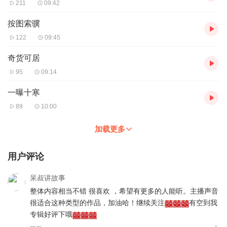
211
09:42
按图索骥
122
09:45
奇货可居
95
09:14
一曝十寒
89
10:00
加载更多
用户评论
呆叔讲故事
整体内容相当不错 很喜欢 ，希望有更多的人能听。主播声音
很适合这种类型的作品，加油哈！继续关注
有空到我
专辑好评下哦