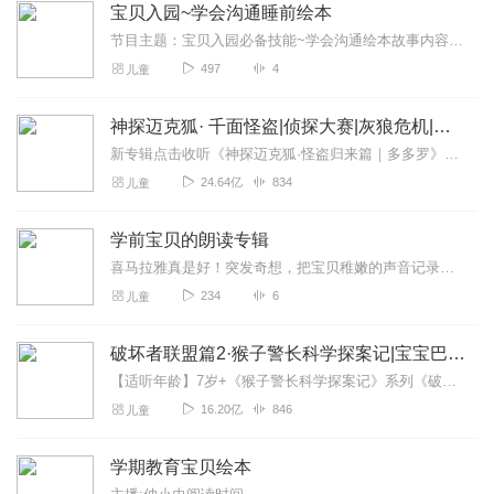
宝贝入园~学会沟通睡前绘本
节目主题：宝贝入园必备技能~学会沟通绘本故事内容重点：大家好，我是彩红一位98年宝妈我的宝贝攸米特别喜欢读书家里有一堆绘本突发奇想之前在喜马拉雅录过...
497
4
儿童
神探迈克狐· 千面怪盗|侦探大赛|灰狼危机|多多罗
新专辑点击收听《神探迈克狐·怪盗归来篇｜多多罗》！！！>>>点击进入主播橱窗购买《神探迈克狐》系列图书吧!<<<多多罗故事【点击前往】收听多多罗其他好玩有趣的故...
24.64亿
834
儿童
学前宝贝的朗读专辑
喜马拉雅真是好！突发奇想，把宝贝稚嫩的声音记录下来。以后不仅能通过照片视频看到宝贝小时候的样子，还可以通过音频听到宝贝小时候的声音，真好！
234
6
儿童
破坏者联盟篇2·猴子警长科学探案记|宝宝巴士故事
【适听年龄】7岁+《猴子警长科学探案记》系列《破坏者联盟篇1·猴子警长科学探案记》>>>《破坏者联盟篇2·猴子警长科学探案记》>>>《破坏者联盟篇3·猴子警长科...
16.20亿
846
儿童
学期教育宝贝绘本