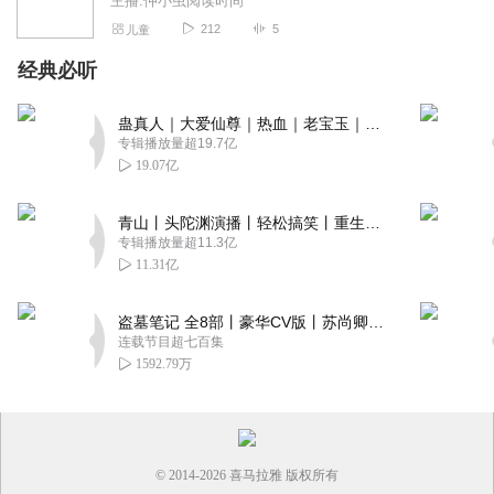
主播:仲小虫阅读时间
212
5
儿童
经典必听
蛊真人｜大爱仙尊｜热血｜老宝玉｜多人VIP免费有声剧
专辑播放量超19.7亿
19.07亿
青山丨头陀渊演播丨轻松搞笑丨重生穿越丨古代权谋丨VIP免费 | 多人有声剧
专辑播放量超11.3亿
11.31亿
盗墓笔记 全8部丨豪华CV版丨苏尚卿&边江 领衔 多人有声剧丨冠声文化丨南派三叔
连载节目超七百集
1592.79万
© 2014-
2026
喜马拉雅 版权所有