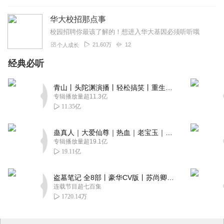
华大校招那点事
校园招聘你最该了解的！想进入华大基因必须听听哦
21.60万
12
个人成长
经典必听
青山丨头陀渊演播丨轻松搞笑丨重生穿越丨古代权谋丨VIP免费 | 多人有声剧
专辑播放量超11.3亿
11.35亿
蛊真人｜大爱仙尊｜热血｜老宝玉｜多人VIP免费有声剧
专辑播放量超19.1亿
19.11亿
盗墓笔记 全8部丨豪华CV版丨苏尚卿&边江 领衔 多人有声剧丨冠声文化丨南派三叔
连载节目超七百集
1720.14万