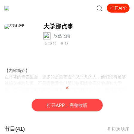
打开APP
大学那点事
欣然飞雨
1849
48
【内容简介】
在呼啸的青春里面，更多的是最普通而又平凡的人，他们没有足够
魅惑众生的脸蛋，不是听歌睡觉但是却依旧能拿高分的超智力学
霸，也不是随时都有隔壁班级递过来情书的扣篮小哥。他们是最平
凡的一员，活在平凡的生活里面。
但是当命运猝不及防为你开了一个玩笑的时候，当你在温情的陪伴
打
开
A
P
P，完整收听
里，对似乎不该动心的人动了真情时，面对双方闪躲，在这样的苦
痛中。
“要是当时我不理你，是因为我们性格不合，我就不会答应陪你去上
没有修完的选修课，要是因为我们性格不合，我就不会打听你什么
节目(41)
切换顺序
时候回学校，然后再买一张提前三天回学校的票了。”“抱歉，我接受