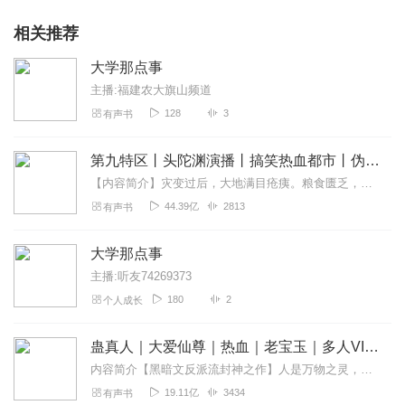
相关推荐
大学那点事
主播:福建农大旗山频道
128
3
有声书
第九特区丨头陀渊演播丨搞笑热血都市丨伪戒丨VIP免费多人有声剧
【内容简介】灾变过后，大地满目疮痍。粮食匮乏，资源紧俏，局势混乱……一位从待规划区杀出来的青年，背对着漫天黄沙，孤身来到九区谋生，却不曾想偶然结识三五好友，一念...
44.39亿
2813
有声书
大学那点事
主播:听友74269373
180
2
个人成长
蛊真人｜大爱仙尊｜热血｜老宝玉｜多人VIP免费有声剧
内容简介【黑暗文反派流封神之作】人是万物之灵，蛊是天地真精。一个穿越者不断重生的故事。一个养蛊、炼蛊、用蛊的奇特世界。配音组（男角色）老宝玉旁白...
19.11亿
3434
有声书