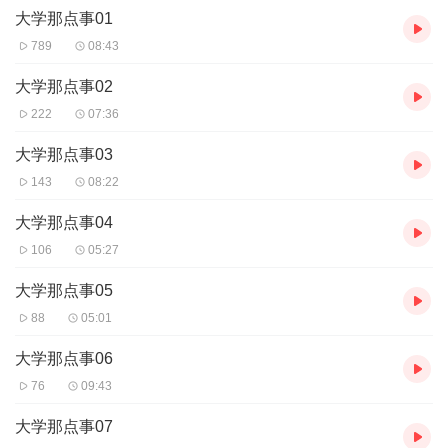
大学那点事01
不了这样的”
波澜不惊的生活开始怎样？可喜欢真的是喜欢。
789
08:43
并没有因为你是男生，我也是。
大学那点事02
【作者/主播简介】
222
07:36
作者：风无言，网络小说作家。
主播：欣然飞雨，喜马拉雅主播。
大学那点事03
143
08:22
【购买须知】
1、本作品为付费有声书，前8集为免费试听，购买成功后，即可收
大学那点事04
听，可下载重复收听。
106
05:27
2、版权归原作者所有，严禁翻录成任何形式，严禁在任何第三方平
台传播，违者将追究其法律责任。
大学那点事05
3、如在充值／购买环节遇到问题，您可通过页面右上方按钮，将页
面分享至微信内使用微信支付完成购买。
88
05:01
4、在购买过程中，如果您有任何问题，可以按以下步骤咨询在线客
服：
大学那点事06
第一步：您可在喜马拉雅APP【账号】-【帮助与反馈】”中咨询在线
76
09:43
客服
第二步：如果您无法联系上APP内在线客服，可关注【喜马拉雅付
大学那点事07
费精品】公众号，通过下方菜单栏里咨询在线客服