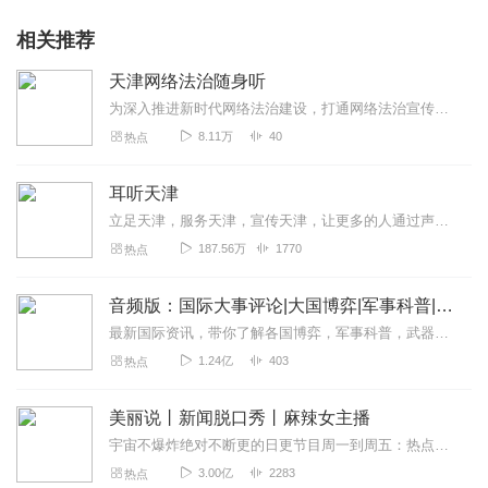
相关推荐
天津网络法治随身听
为深入推进新时代网络法治建设，打通网络法治宣传最后一公里，在天津市委网信办指导下，天津网络法治时间工作室、喜马拉雅城市文化天津频道共同出品《天津网络法治随身听》...
8.11万
40
热点
耳听天津
立足天津，服务天津，宣传天津，让更多的人通过声音了解天津
187.56万
1770
热点
音频版：国际大事评论|大国博弈|军事科普|科技讲解
最新国际资讯，带你了解各国博弈，军事科普，武器博览。本专辑为听风的蚕原创专辑，本专辑将为您介绍军事科普和国际动态和热点大事，通过独家解读，为您理清热点之下的脉络...
1.24亿
403
热点
美丽说丨新闻脱口秀丨麻辣女主播
宇宙不爆炸绝对不断更的日更节目周一到周五：热点新闻一锅端周末：听众投稿话题探讨随便闲聊>>>不知道怎么进主播橱窗购买零食的点击我哟，点我点我！<<<马栏山...
3.00亿
2283
热点