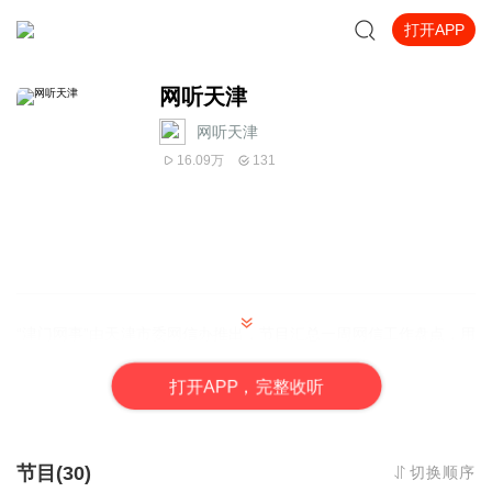
打开APP
网听天津
网听天津
16.09万
131
“津门网事”由天津市委网信办推出，节目汇总一周网信工作盘点，用
音频动画的效果，在喜马拉雅平台，梳理网信工作重点、智能发展
焦点、美丽天津亮点，日后还将陆续增设相关话题。
打
开
A
P
P，完整收听
节目(30)
切换顺序