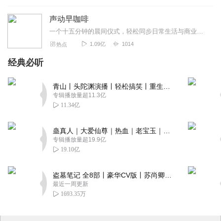
声动早咖啡
一个十五分钟的晨间仪式，轻松同步日常生活与商业世界。这是一档由声动活泼出品的清晨播客节目，在工作日的早晨，为你带来与日常生活息息相关的商业科技轻解读，开启能量满...
1.09亿
1014
热点
经典必听
青山丨头陀渊演播丨轻松搞笑丨重生穿越丨古代权谋丨VIP免费 | 多人有声剧
专辑播放量超11.3亿
11.34亿
蛊真人｜大爱仙尊｜热血｜老宝玉｜多人VIP免费有声剧
专辑播放量超19.9亿
19.10亿
盗墓笔记 全8部丨豪华CV版丨苏尚卿&边江 领衔 多人有声剧丨冠声文化丨南派三叔
最近一周更新
1693.35万