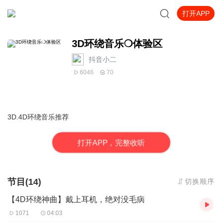
打开APP
3D环绕音乐❍体验区
抖音小二
6046
70
3D.4D环绕音乐推荐
打
开
A
P
P，完整收听
节目(14)
切换顺序
【4D环绕神曲】戴上耳机，绝对没毛病
1071
04:03