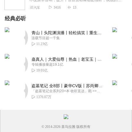
3416
13
汽车
经典必听
青山丨头陀渊演播丨轻松搞笑丨重生穿越丨古代权谋丨VIP免费 | 多人有声剧
连载节目超一千集
11.23亿
蛊真人｜大爱仙尊｜热血｜老宝玉｜多人VIP免费有声剧
专辑播放量超19.1亿
19.01亿
盗墓笔记 全8部丨豪华CV版丨苏尚卿&边江 领衔 多人有声剧丨冠声文化丨南派三叔
「盗墓笔记全系列20+本 收听直达」戳 >>改编自南派三叔同名作品，腾讯音乐娱乐集团出品，冠声文化制作，...
1376.07万
© 2014-
2026
喜马拉雅 版权所有