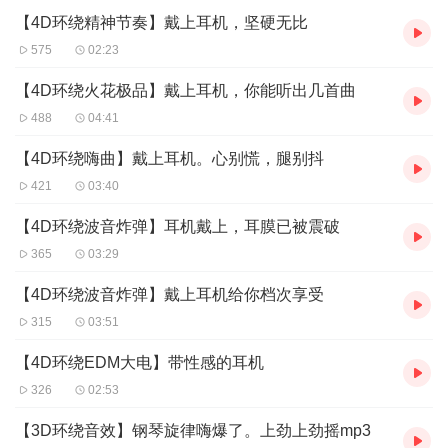
【4D环绕精神节奏】戴上耳机，坚硬无比
575
02:23
【4D环绕火花极品】戴上耳机，你能听出几首曲
488
04:41
【4D环绕嗨曲】戴上耳机。心别慌，腿别抖
421
03:40
【4D环绕波音炸弹】耳机戴上，耳膜已被震破
365
03:29
【4D环绕波音炸弹】戴上耳机给你档次享受
315
03:51
【4D环绕EDM大电】带性感的耳机
326
02:53
【3D环绕音效】钢琴旋律嗨爆了。上劲上劲摇mp3