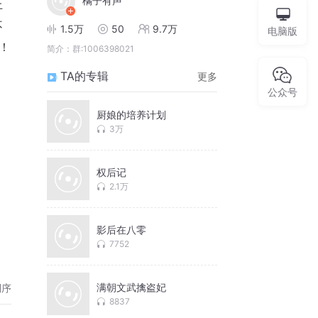
橘子有声
上
不
1.5万
50
9.7万
电脑版
！
简介：
群:1006398021
TA的专辑
更多
公众号
厨娘的培养计划
3万
权后记
2.1万
影后在八零
7752
满朝文武擒盗妃
倒序
8837
在