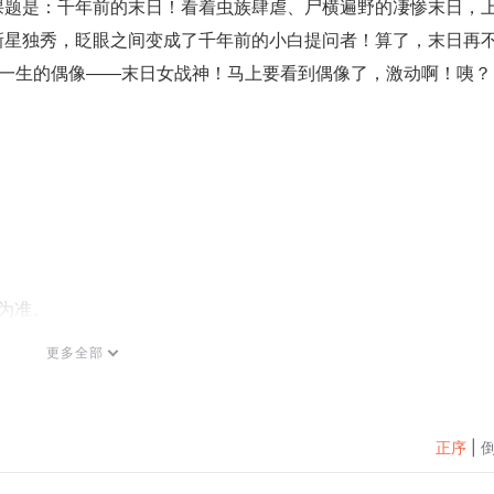
课题是：千年前的末日！看着虫族肆虐、尸横遍野的凄惨末日，
新星独秀，眨眼之间变成了千年前的小白提问者！算了，末日再
了一生的偶像——末日女战神！马上要看到偶像了，激动啊！咦？
为准。
式，严禁在任何第三方平台传播，违者将追究其法律责任。
更多全部
过页面右上方按钮，将页面分享至微信内使用微信支付完成购买。
按以下步骤咨询在线客服：
助与反馈】”中咨询在线客服
正序
|
，可关注【喜马拉雅付费精品】公众号，通过下方菜单栏里咨询