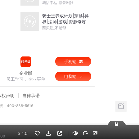
强爽 【精品多播】
塘沽不枯_塘音剧社
骑士王养成计划|穿越|异
界|法师|游戏|资源修炼
西贝勒_不是爺
手机端
企业版
电脑端
员工学习，企业买单
版权声明
自律承诺
：400-838-5616
x
1.0
:00