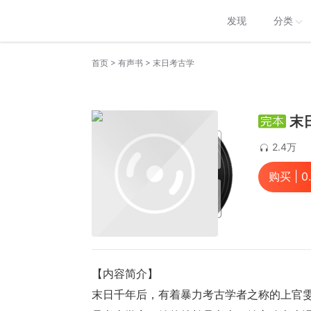
发现
分类
>
>
首页
有声书
末日考古学
末
2.4万
购买 |
0
【内容简介】
末日千年后，有着暴力考古学者之称的上官