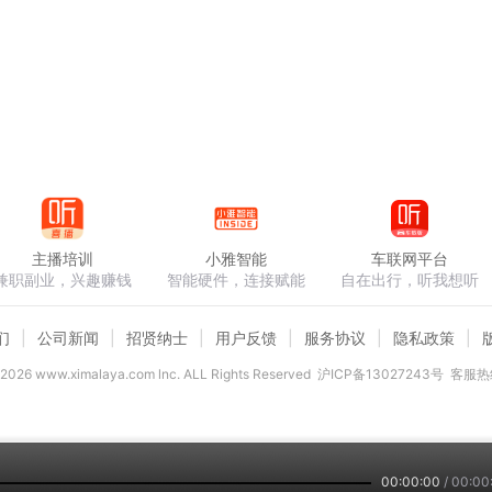
主播培训
小雅智能
车联网平台
兼职副业，兴趣赚钱
智能硬件，连接赋能
自在出行，听我想听
们
公司新闻
招贤纳士
用户反馈
服务协议
隐私政策
2026
www.ximalaya.com lnc. ALL Rights Reserved
沪ICP备13027243号
客服热线
00:00:00
/
00:00