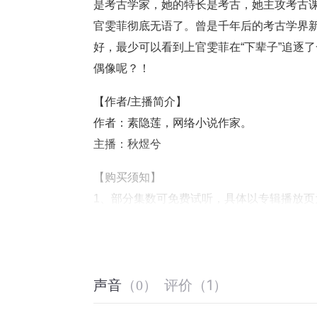
是考古学家，她的特长是考古，她主攻考古
官雯菲彻底无语了。曾是千年后的考古学界
好，最少可以看到上官雯菲在“下辈子”追逐
偶像呢？！
【作者/主播简介】
作者：素隐莲，网络小说作家。
主播：秋煜兮
【购买须知】
1、部分集数可免费试听，具体以专辑播放页
2、版权归原作者所有，严禁翻录成任何形
3、如在充值／购买环节遇到问题，您可通
4、在购买过程中，如果您有任何问题，可以
评价
（
1
）
第一步：您可在喜马拉雅APP【账号】-【帮
声音
（
0
）
第二步：如果您无法联系上APP内在线客服