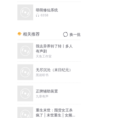
萌萌修仙系统
6358
相关推荐
换一批
我去异界转了转丨多人
有声剧
天鱼工作室
无尽沉沦（末日纪元）
黑岩听书
正牌辅助装置
九章有声
重生末世：囤货女王杀
疯了 | 末世重生 | 女频