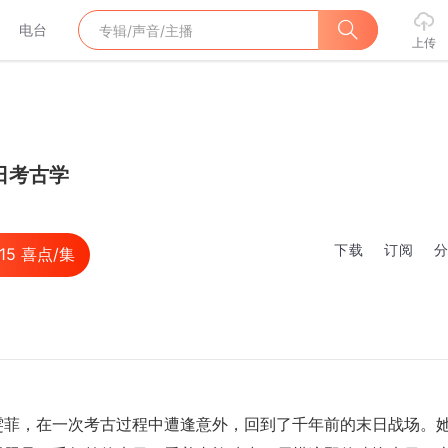
电台
上传
日考古学
下载
订阅
.15
喜点/集
雯菲，在一次考古过程中遭逢意外，回到了千年前的末日战场。