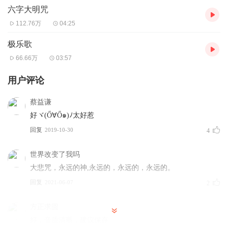
六字大明咒
112.76万
04:25
极乐歌
66.66万
03:57
用户评论
蔡益谦
好ヾ(Ő∀Ő๑)ﾉ太好惹
回复
2019-10-30
4
世界改变了我吗
大悲咒，永远的神,永远的，永远的，永远的。
回复
2021-06-07
2
方正求圆
好，音质清晰，建议保存。