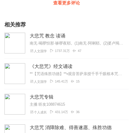
查看更多评论
回复
2020-02-27
2
佳怡佳宝
相关推荐
缓解压力，不错，让人减少冲动
回复
2021-05-18
1
大悲咒 教念 读诵
南无·喝啰怛那·哆啰夜耶。(1)南无·阿唎耶。(2)婆卢羯帝·烁钵啰耶。(3)菩提萨埵婆耶。(4)摩诃萨埵婆耶。(5)摩诃迦卢尼迦耶。(6)唵。(7)萨皤啰罚曳...
听友214094606
1737.31万
47
人文国学
心浮气躁的时候听一听，感受那无边的佛法
回复
2020-08-30
1
《大悲咒》经文诵读
**【咒语殊胜功德】**•观音菩萨亲授千手千眼根本咒，佛陀赞叹"威力第一"•特别功效：消百万劫业障（尤其宿世杀业、堕胎罪业）化解冤亲债主纠缠（持满1...
3uqdd4fle5kchqkp9k39
145.41万
15
人文国学
有杂音，翻录的吧，不过不影响
回复
2020-02-02
0
大悲咒专辑
主播:听友108874615
431.14万
36
个人成长
大悲咒 消障除难、得善遂愿、殊胜功德