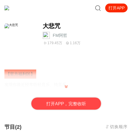
打开APP
大悲咒
FM阿哲
179.45万
1.16万
【官方福利区】
发现你最近经常听轻音乐、纯音乐
猜你喜欢喜马精选专辑
《心理疗愈钢琴曲100首》
打
开
A
P
P，完整收听
一听就平静了，一听就困了
缓解焦虑，帮助数百万听友入眠
原价99元，
福利区免费畅听
！
【点此立即领取！】
节目(2)
切换顺序