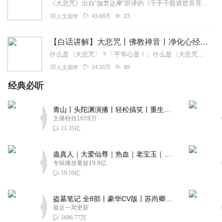
《大悲咒》出自“伽梵达摩”所译的《千手千眼观世音菩萨广大圆满无碍大悲心陀罗尼经》，全名为《广大圆满无碍大悲心陀罗尼》。按照内容文字的多少，《大悲咒》有广、中、略...
43.68万
23
人文国学
【白话讲解】大悲咒丨佛教禅音丨净化心经丨祈福静心
什么是〈大悲咒〉？「平等心是！」什么是〈大悲咒〉？「无为心是！」什么是〈大悲咒〉？「无染着心是！」【内容简介】《大悲咒》出自“伽梵达摩”所译的《千手千眼观世音菩...
14.15万
89
人文国学
经典必听
青山丨头陀渊演播丨轻松搞笑丨重生穿越丨古代权谋丨VIP免费 | 多人有声剧
主播粉丝1659万
11.35亿
蛊真人｜大爱仙尊｜热血｜老宝玉｜多人VIP免费有声剧
专辑播放量超19.9亿
19.10亿
盗墓笔记 全8部丨豪华CV版丨苏尚卿&边江 领衔 多人有声剧丨冠声文化丨南派三叔
最近一周更新
1696.77万