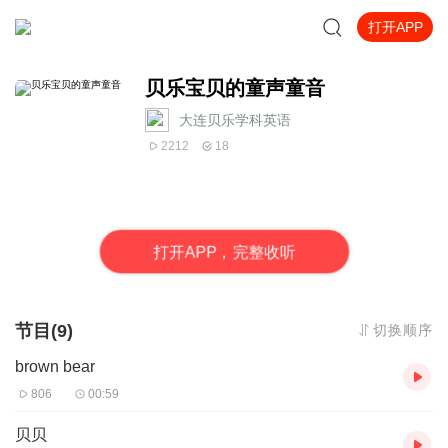
打开APP
贝乐宝贝的童声童音
大连贝乐学科英语
2212
18
打
开
A
P
P，完整收听
节目(9)
切换顺序
brown bear
806
00:59
贝贝