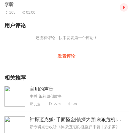
李昕
165
01:00
用户评论
还没有评论，快来发表第一个评论！
发表评论
相关推荐
宝贝的声音
主播:茉莉原创故事
2739
39
儿童
神探迈克狐· 千面怪盗|侦探大赛|灰狼危机|多多罗
新专辑点击收听《神探迈克狐·怪盗归来篇｜多多罗》！！！>>>点击进入主播橱窗购买《神探迈克狐》系列图书吧!<<<多多罗故事【点击前往】收听多多罗其他好玩有趣的故...