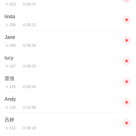
323
00:37
linda
206
00:21
Jane
200
00:59
lucy
107
00:25
雷强
119
00:59
Andy
135
01:00
吕婷
151
00:19