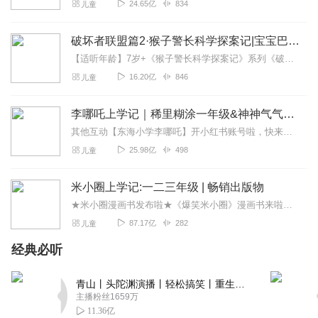
24.65亿
834
儿童
破坏者联盟篇2·猴子警长科学探案记|宝宝巴士故事
【适听年龄】7岁+《猴子警长科学探案记》系列《破坏者联盟篇1·猴子警长科学探案记》>>>《破坏者联盟篇2·猴子警长科学探案记》>>>《破坏者联盟篇3·猴子警长科...
16.20亿
846
儿童
李哪吒上学记｜稀里糊涂一年级&神神气气二年级
其他互动【东海小学李哪吒】开小红书账号啦，快来关注和李哪吒成为好朋友！有机会免费领儿童会员、官方周边！【点击加入】东海小学广播站圈子，更多互动！李哪吒全新冒险番...
25.98亿
498
儿童
米小圈上学记:一二三年级 | 畅销出版物
★米小圈漫画书发布啦★《爆笑米小圈》漫画书来啦《米小圈上学记》一二三年级正版广播剧！《米小圈上学记》系列是儿童作家北猫最新创作的儿童小说系列，作品诙谐幽默、好...
87.17亿
282
儿童
经典必听
青山丨头陀渊演播丨轻松搞笑丨重生穿越丨古代权谋丨VIP免费 | 多人有声剧
主播粉丝1659万
11.36亿