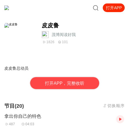
打开APP
皮皮鲁
茂博阅读好我
1826
101
皮皮鲁总动员
打
开
A
P
P，完整收听
节目(20)
切换顺序
拿出你自己的特色
487
04:03