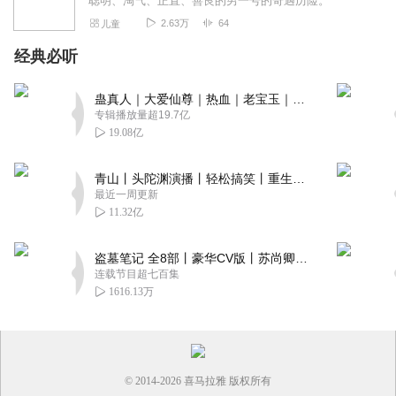
聪明、淘气、正直、善良的男一号的奇遇历险。
2.63万
64
儿童
经典必听
蛊真人｜大爱仙尊｜热血｜老宝玉｜多人VIP免费有声剧
专辑播放量超19.7亿
19.08亿
青山丨头陀渊演播丨轻松搞笑丨重生穿越丨古代权谋丨VIP免费 | 多人有声剧
最近一周更新
11.32亿
盗墓笔记 全8部丨豪华CV版丨苏尚卿&边江 领衔 多人有声剧丨冠声文化丨南派三叔
连载节目超七百集
1616.13万
© 2014-
2026
喜马拉雅 版权所有