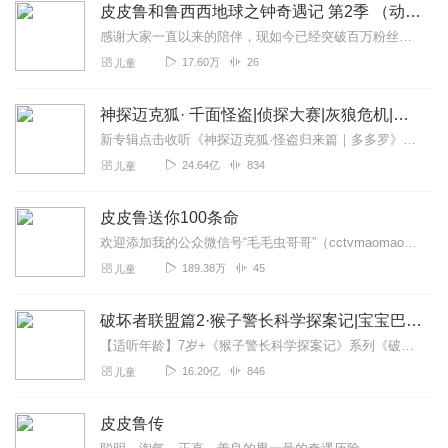
皮皮鲁和鲁西西地球之钟奇遇记 第2季 （动画原声）
感谢大家一直以来的陪伴，现如今已经突破百万粉丝啦！！你们之中，有读着《童话大王》月刊长大的大朋友也有动画片《舒克贝塔》相伴成长的小朋友们谢谢你们相信童话、喜欢童...
17.60万
26
儿童
神探迈克狐· 千面怪盗|侦探大赛|灰狼危机|多多罗
新专辑点击收听《神探迈克狐·怪盗归来篇｜多多罗》！！！>>>点击进入主播橱窗购买《神探迈克狐》系列图书吧!<<<多多罗故事【点击前往】收听多多罗其他好玩有趣的故...
24.64亿
834
儿童
皮皮鲁送你100条命
欢迎添加我的公众微信号“毛毛虫哥哥”（cctvmaomaochong），让我们一起学习育儿知识，和孩子一起成长。本专辑是由皮皮鲁总动员授权毛毛虫为您朗读的《皮皮...
189.38万
45
儿童
破坏者联盟篇2·猴子警长科学探案记|宝宝巴士故事
【适听年龄】7岁+《猴子警长科学探案记》系列《破坏者联盟篇1·猴子警长科学探案记》>>>《破坏者联盟篇2·猴子警长科学探案记》>>>《破坏者联盟篇3·猴子警长科...
16.20亿
846
儿童
皮皮鲁传