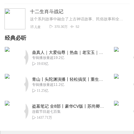
十二生肖斗战记
这个系列故事中融合了上古神话故事、民俗故事和全新编辑的故事，是一个耳目一新的十二生肖故事。跟随着精彩的故事，你将打开想象的翅膀，聆听着动感的声音，畅游在精彩纷呈...
370.30万
52
儿童
经典必听
蛊真人｜大爱仙尊｜热血｜老宝玉｜多人VIP免费有声剧
专辑播放量超19.2亿
19.03亿
青山丨头陀渊演播丨轻松搞笑丨重生穿越丨古代权谋丨VIP免费 | 多人有声剧
专辑播放量超11.2亿
11.25亿
盗墓笔记 全8部丨豪华CV版丨苏尚卿&边江 领衔 多人有声剧丨冠声文化丨南派三叔
连载节目超七百集
1437.71万