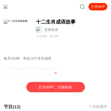
打开APP
十二生肖成语故事
君卿老师
3235
105
每天5分钟，学会12个生肖成语
欢迎关注我的订阅号“君卿老师讲语文”！
合作请联系：个人微信“junqinglaoshi-3”
打
开
A
P
P，完整收听
节目(12)
切换顺序