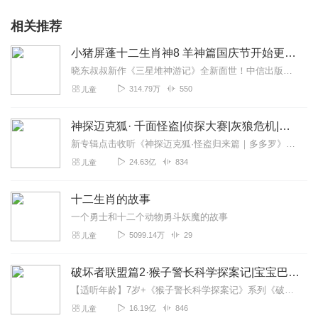
相关推荐
小猪屏蓬十二生肖神8 羊神篇国庆节开始更新啦！
晓东叔叔新作《三星堆神游记》全新面世！中信出版社出版！京东当当淘宝均有售！点蓝色字收听——《小猪屏蓬爆笑日记2024》《小猪屏蓬爆笑日记2》《小猪屏蓬爆笑日记1...
314.79万
550
儿童
神探迈克狐· 千面怪盗|侦探大赛|灰狼危机|多多罗
新专辑点击收听《神探迈克狐·怪盗归来篇｜多多罗》！！！>>>点击进入主播橱窗购买《神探迈克狐》系列图书吧!<<<多多罗故事【点击前往】收听多多罗其他好玩有趣的故...
24.63亿
834
儿童
十二生肖的故事
一个勇士和十二个动物勇斗妖魔的故事
5099.14万
29
儿童
破坏者联盟篇2·猴子警长科学探案记|宝宝巴士故事
【适听年龄】7岁+《猴子警长科学探案记》系列《破坏者联盟篇1·猴子警长科学探案记》>>>《破坏者联盟篇2·猴子警长科学探案记》>>>《破坏者联盟篇3·猴子警长科...
16.19亿
846
儿童