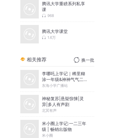
腾讯大学重磅系列私享
课
968
腾讯大学课堂
1.6万
相关推荐
换一批
李哪吒上学记｜稀里糊
涂一年级&神神气气二年
级
东海小学广播站
神秘复苏|悬疑惊悚|灵
异|多人有声剧
北冥有声
米小圈上学记:一二三年
级 | 畅销出版物
米小圈