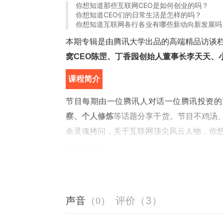
你想知道那些互联网CEO是如何创业的吗？
你想知道CEO们的日常生活是怎样的吗？
你想知道互联网各行各业有哪些新动向新发展吗
本期专辑是由腾讯大学出品的高端精品访谈栏
窝CEO陈罡、丁香园创始人董事长李天天、
课程简介
 
节目每期由一位腾讯人对话一位腾讯投资的
察、个人修炼
等话题分享干货。节目不鸡汤、不
余灵魂拷问，关于互联网顶尖风云人物，你
你将获得
 
▲ CEO的创业干货分享及行业洞察
（知乎、蔚来、Keep、58同城、马蜂窝等）
评价
（
3
）
声音
（
0
）
▲ CEO的个人人生修炼法则
适听人群
 