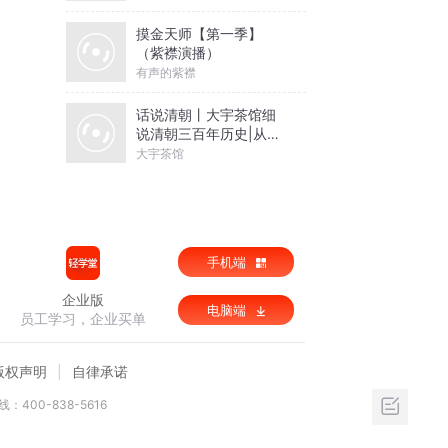
摸金天师【第一季】
（紫襟演播）
有声的紫襟
话说清朝丨大宇茶馆细
说清朝三百年历史|从努
尔哈赤到末代皇帝溥仪|
大宇茶馆
康熙雍正乾隆
手机端
企业版
电脑端
员工学习，企业买单
版权声明
自律承诺
：400-838-5616