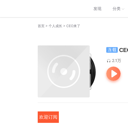
发现
分类
>
>
首页
个人成长
CEO来了
C
2.1万
欢迎订阅
 