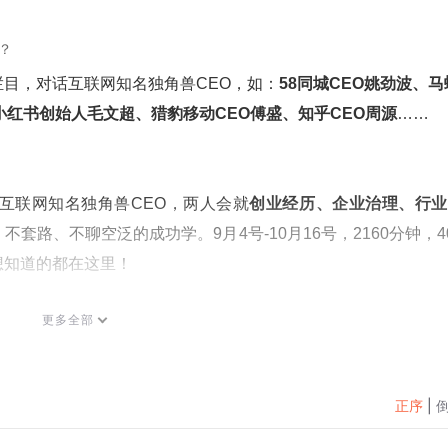
？
目，对话互联网知名独角兽CEO，如：
58同城CEO姚劲波、马
小红书创始人毛文超、猎豹移动CEO傅盛、知乎CEO周源
……
互联网知名独角兽CEO，两人会就
创业经历、企业治理、行业
套路、不聊空泛的成功学。9月4号-10月16号，2160分钟，4
想知道的都在这里！
更多全部
正序
|