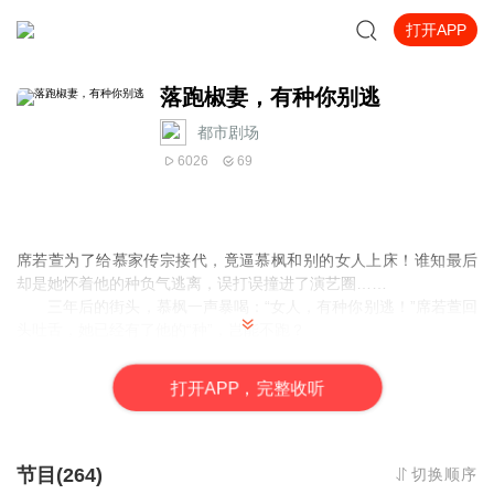
打开APP
落跑椒妻，有种你别逃
都市剧场
6026
69
席若萱为了给慕家传宗接代，竟逼慕枫和别的女人上床！谁知最后
却是她怀着他的种负气逃离，误打误撞进了演艺圈……
三年后的街头，慕枫一声暴喝：“女人，有种你别逃！”席若萱回
头吐舌，她已经有了他的“种”，岂能不跑？
一次拍卖会上，他拍下了展示古董的她——“这条美人鱼，我要
了！”
打
开
A
P
P，完整收听
她再次带着球亡命天涯，却莫名卷入了一场秘密特工行动
中……
【作者/主播】作者：蕞红颜；主播：爱喝水果茶De暖酱
节目(264)
切换顺序