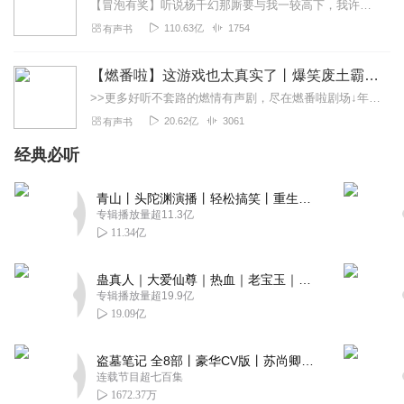
【冒泡有奖】听说杨千幻那厮要与我一较高下，我许七安要开始装叉了！快进入声音播放页戳下方输入框，冒个泡偷偷告诉我，我要用哪些诗词才能胜过他？说得好的，有赏！202...
110.63亿
1754
有声书
【燃番啦】这游戏也太真实了丨爆笑废土霸榜神作丨紫襟剧社制作
>>更多好听不套路的燃情有声剧，尽在燃番啦剧场↓年度重磅推荐本专辑为VIP免费专辑每天上午10点5集更新，订阅可以听到最新内容哦！每周抽一个专辑五星优质评论送...
20.62亿
3061
有声书
经典必听
青山丨头陀渊演播丨轻松搞笑丨重生穿越丨古代权谋丨VIP免费 | 多人有声剧
专辑播放量超11.3亿
11.34亿
蛊真人｜大爱仙尊｜热血｜老宝玉｜多人VIP免费有声剧
专辑播放量超19.9亿
19.09亿
盗墓笔记 全8部丨豪华CV版丨苏尚卿&边江 领衔 多人有声剧丨冠声文化丨南派三叔
连载节目超七百集
1672.37万