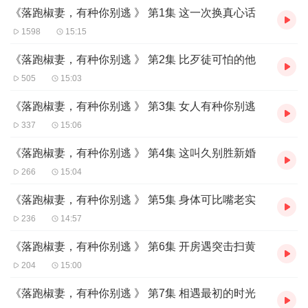
《落跑椒妻，有种你别逃 》 第1集 这一次换真心话
购买须知：
【购买须知】
1598
15:15
1、本作品为付费有声书，购买成功后即可收听，可下载重复收听。
2、版权归原作者所有，严禁翻录成任何形式，严禁在任何第三方平
《落跑椒妻，有种你别逃 》 第2集 比歹徒可怕的他
台传播，违者将追究其法律责任。
505
15:03
3、在购买过程中，如果你有任何问题，
可在喜马拉雅APP【账号】-【帮助与反馈】”中咨询在线客服，也
《落跑椒妻，有种你别逃 》 第3集 女人有种你别逃
关注【喜马拉雅付费精品】公众号，通过下方菜单栏里咨询在线客
337
15:06
服
，也可拨打客服电话：400-838-5616
《落跑椒妻，有种你别逃 》 第4集 这叫久别胜新婚
266
15:04
《落跑椒妻，有种你别逃 》 第5集 身体可比嘴老实
236
14:57
《落跑椒妻，有种你别逃 》 第6集 开房遇突击扫黄
204
15:00
《落跑椒妻，有种你别逃 》 第7集 相遇最初的时光