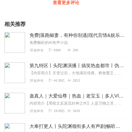
查看更多评论
相关推荐
免费|落跑椒妻，有种你别逃|现代言情&娱乐圈&萌宝
免费畅听的AI有声小说
9384
290
有声书
第九特区丨头陀渊演播丨搞笑热血都市丨伪戒丨VIP免费多人有声剧
【内容简介】灾变过后，大地满目疮痍。粮食匮乏，资源紧俏，局势混乱……一位从待规划区杀出来的青年，背对着漫天黄沙，孤身来到九区谋生，却不曾想偶然结识三五好友，一念...
44.38亿
2813
有声书
蛊真人｜大爱仙尊｜热血｜老宝玉｜多人VIP免费有声剧
内容简介【黑暗文反派流封神之作】人是万物之灵，蛊是天地真精。一个穿越者不断重生的故事。一个养蛊、炼蛊、用蛊的奇特世界。配音组（男角色）老宝玉旁白...
19.09亿
3434
有声书
大奉打更人丨头陀渊领衔多人有声剧|畅听全集|王鹤棣、田曦薇主演影视剧原著|卖报小郎君