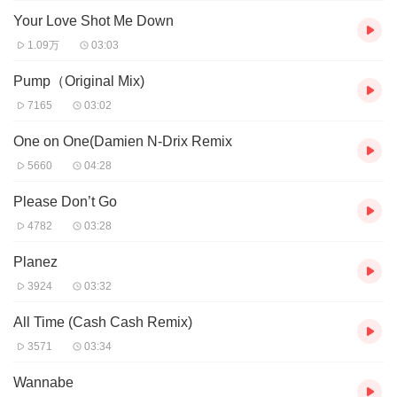
Your Love Shot Me Down
1.09万
03:03
Pump（Original Mix)
7165
03:02
One on One(Damien N-Drix Remix
5660
04:28
Please Don’t Go
4782
03:28
Planez
3924
03:32
All Time (Cash Cash Remix)
3571
03:34
Wannabe