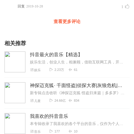
回复
2019-10-28
1
查看更多评论
相关推荐
抖音最火的音乐【精选】
娱乐生活，创业人生，相兼顾，借助互联网工具，开创一份事业！然后做自己感兴趣的事！欢迎大家，加主播V：694782898交流，给自己一次改变命运的机会！！！
2.23万
61
娱乐
神探迈克狐· 千面怪盗|侦探大赛|灰狼危机|多多罗
新专辑点击收听《神探迈克狐·怪盗归来篇｜多多罗》！！！>>>点击进入主播橱窗购买《神探迈克狐》系列图书吧!<<<多多罗故事【点击前往】收听多多罗其他好玩有趣的故...
24.66亿
834
儿童
我喜欢的抖音音乐
本专辑收录了我喜欢的各个平台的音乐，仅作为个人欣赏，不做商业用途。
177
10
音乐