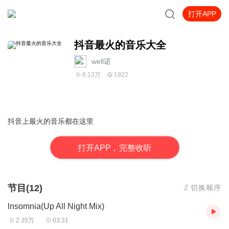
打开APP
抖音最火的音乐大全
well诺
8.13万
1922
抖音上最火的音乐都在这里
打
开
A
P
P，完整收听
节目(12)
切换顺序
lnsomnia(Up All Night Mix)
2.35万
03:31