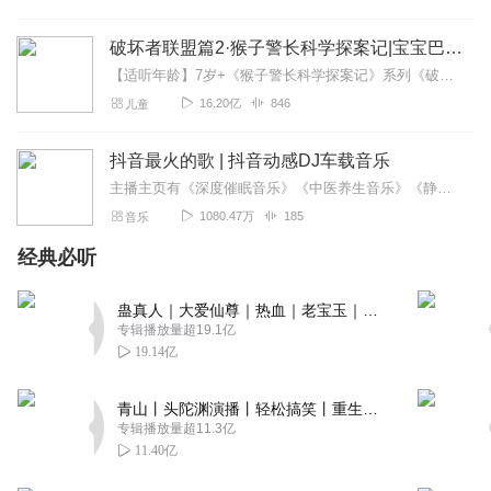
破坏者联盟篇2·猴子警长科学探案记|宝宝巴士故事
【适听年龄】7岁+《猴子警长科学探案记》系列《破坏者联盟篇1·猴子警长科学探案记》>>>《破坏者联盟篇2·猴子警长科学探案记》>>>《破坏者联盟篇3·猴子警长科...
16.20亿
846
儿童
抖音最火的歌 | 抖音动感DJ车载音乐
主播主页有《深度催眠音乐》《中医养生音乐》《静心纯音乐》专辑，期待您的聆听！还可以加入主播XiMi会员团，获取更多福利！免费畅听所有付费音频！抖音热歌dj最火的...
1080.47万
185
音乐
经典必听
蛊真人｜大爱仙尊｜热血｜老宝玉｜多人VIP免费有声剧
专辑播放量超19.1亿
19.14亿
青山丨头陀渊演播丨轻松搞笑丨重生穿越丨古代权谋丨VIP免费 | 多人有声剧
专辑播放量超11.3亿
11.40亿