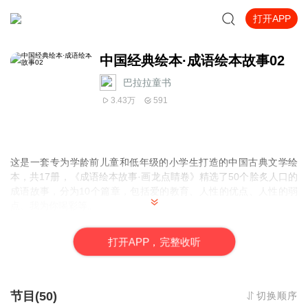
打开APP
中国经典绘本·成语绘本故事02
巴拉拉童书
3.43万
591
这是一套专为学龄前儿童和低年级的小学生打造的中国古典文学绘
本，共17册，《成语绘本故事·画龙点睛卷》精选了50个脍炙人口的
成语故事，分为10个篇章，包括爱的教育、人性的优点、人性的弱
点、我为你喝彩等。
打
开
A
P
P，完整收听
节目(50)
切换顺序