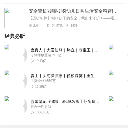
安全警长啦咘啦哆|幼儿日常生活安全科普|宝宝巴士
【适听年龄】4岁+孩子的安全，我们来守护！——啦咘啦哆警长宣孩子天生爱冒险，好奇心爆棚！不是在大马路上比赛跑，就是踩着椅子上下跳，怎样才能保护孩子平安长大？听...
34.87亿
1439
儿童
经典必听
蛊真人｜大爱仙尊｜热血｜老宝玉｜多人VIP免费有声剧
专辑播放量超19.1亿
19.13亿
青山丨头陀渊演播丨轻松搞笑丨重生穿越丨古代权谋丨VIP免费 | 多人有声剧
主播粉丝1659万
11.39亿
盗墓笔记 全8部丨豪华CV版丨苏尚卿&边江 领衔 多人有声剧丨冠声文化丨南派三叔
最近一周更新
1806.83万