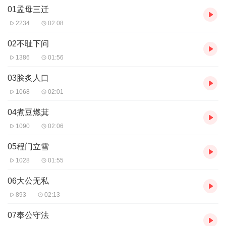
01孟母三迁
2234
02:08
02不耻下问
1386
01:56
03脍炙人口
1068
02:01
04煮豆燃萁
1090
02:06
05程门立雪
1028
01:55
06大公无私
893
02:13
07奉公守法