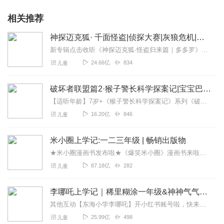
相关推荐
神探迈克狐· 千面怪盗|侦探大赛|灰狼危机|多多罗
新专辑点击收听《神探迈克狐·怪盗归来篇｜多多罗》！！！>>>点击进入主播橱窗购买《神探迈克狐》系列图书吧!<<<多多罗故事【点击前往】收听多多罗其他好玩有趣的故...
24.66亿
834
儿童
破坏者联盟篇2·猴子警长科学探案记|宝宝巴士故事
【适听年龄】7岁+《猴子警长科学探案记》系列《破坏者联盟篇1·猴子警长科学探案记》>>>《破坏者联盟篇2·猴子警长科学探案记》>>>《破坏者联盟篇3·猴子警长科...
16.20亿
846
儿童
米小圈上学记:一二三年级 | 畅销出版物
★米小圈漫画书发布啦★《爆笑米小圈》漫画书来啦《米小圈上学记》一二三年级正版广播剧！《米小圈上学记》系列是儿童作家北猫最新创作的儿童小说系列，作品诙谐幽默、好...
87.18亿
282
儿童
李哪吒上学记｜稀里糊涂一年级&神神气气二年级
其他互动【东海小学李哪吒】开小红书账号啦，快来关注和李哪吒成为好朋友！有机会免费领儿童会员、官方周边！【点击加入】东海小学广播站圈子，更多互动！李哪吒全新冒险番...
25.99亿
498
儿童