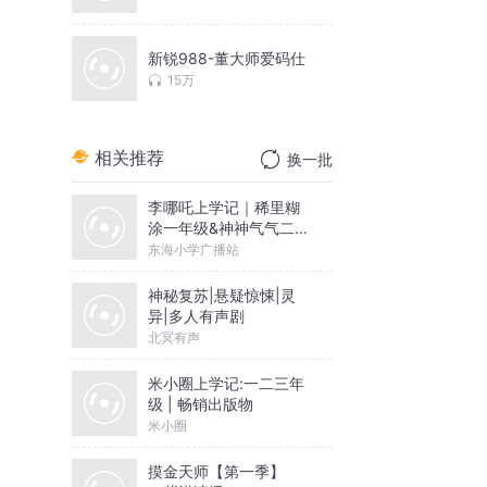
新锐988-董大师爱码仕
15万
相关推荐
换一批
李哪吒上学记｜稀里糊
涂一年级&神神气气二年
级
东海小学广播站
神秘复苏|悬疑惊悚|灵
异|多人有声剧
北冥有声
米小圈上学记:一二三年
级 | 畅销出版物
米小圈
摸金天师【第一季】