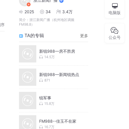
浙江新闻广播
2025
34
3.4万
电脑版
简介：
浙江新闻广播（杭州地区调频
倒序
FM98.8）
TA的专辑
更多
公众号
新锐988—房不胜房
14.5万
新锐988—新闻锐热点
871
锐军事
15.8万
FM988--佳玉不在家
16.7万