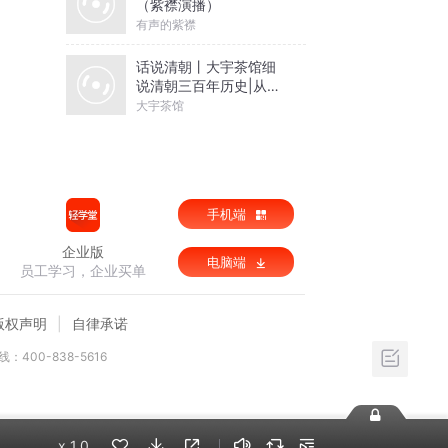
（紫襟演播）
有声的紫襟
话说清朝丨大宇茶馆细
说清朝三百年历史|从努
尔哈赤到末代皇帝溥仪|
大宇茶馆
康熙雍正乾隆
手机端
企业版
电脑端
员工学习，企业买单
版权声明
自律承诺
：400-838-5616
x
1.0