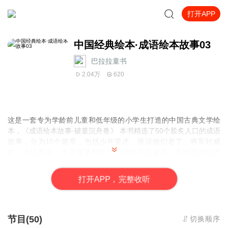
打开APP
中国经典绘本·成语绘本故事03
巴拉拉童书
2.04万
620
这是一套专为学龄前儿童和低年级的小学生打造的中国古典文学绘
本，《成语绘本故事·破釜沉舟卷》 本书精选了50个脍炙人口的成语
故事，分为10个篇章，包括少年英才、谁说他们老了、将军好威
武、文臣风采、忠言逆耳利于行、诗词中的成语、不光彩的成语
等。
打
开
A
P
P，完整收听
节目(50)
切换顺序