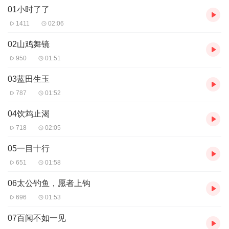
01小时了了
1411
02:06
02山鸡舞镜
950
01:51
03蓝田生玉
787
01:52
04饮鸩止渴
718
02:05
05一目十行
651
01:58
06太公钓鱼，愿者上钩
696
01:53
07百闻不如一见