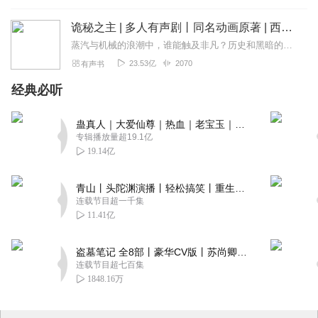
诡秘之主 | 多人有声剧丨同名动画原著 | 西幻克苏鲁 | 乌贼作品
蒸汽与机械的浪潮中，谁能触及非凡？历史和黑暗的迷雾里，又是谁在耳语？我从诡秘中醒来，睁眼看见这个世界：枪械，大炮，巨舰，飞空艇，差分机；魔药，占卜，诅咒，倒吊人...
23.53亿
2070
有声书
经典必听
蛊真人｜大爱仙尊｜热血｜老宝玉｜多人VIP免费有声剧
专辑播放量超19.1亿
19.14亿
青山丨头陀渊演播丨轻松搞笑丨重生穿越丨古代权谋丨VIP免费 | 多人有声剧
连载节目超一千集
11.41亿
盗墓笔记 全8部丨豪华CV版丨苏尚卿&边江 领衔 多人有声剧丨冠声文化丨南派三叔
连载节目超七百集
1848.16万