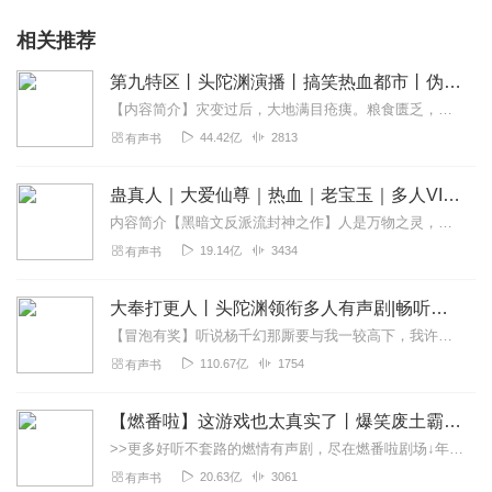
相关推荐
第九特区丨头陀渊演播丨搞笑热血都市丨伪戒丨VIP免费多人有声剧
【内容简介】灾变过后，大地满目疮痍。粮食匮乏，资源紧俏，局势混乱……一位从待规划区杀出来的青年，背对着漫天黄沙，孤身来到九区谋生，却不曾想偶然结识三五好友，一念...
44.42亿
2813
有声书
蛊真人｜大爱仙尊｜热血｜老宝玉｜多人VIP免费有声剧
内容简介【黑暗文反派流封神之作】人是万物之灵，蛊是天地真精。一个穿越者不断重生的故事。一个养蛊、炼蛊、用蛊的奇特世界。配音组（男角色）老宝玉旁白...
19.14亿
3434
有声书
大奉打更人丨头陀渊领衔多人有声剧|畅听全集|王鹤棣、田曦薇主演影视剧原著|卖报小郎君
【冒泡有奖】听说杨千幻那厮要与我一较高下，我许七安要开始装叉了！快进入声音播放页戳下方输入框，冒个泡偷偷告诉我，我要用哪些诗词才能胜过他？说得好的，有赏！202...
110.67亿
1754
有声书
【燃番啦】这游戏也太真实了丨爆笑废土霸榜神作丨紫襟剧社制作
>>更多好听不套路的燃情有声剧，尽在燃番啦剧场↓年度重磅推荐本专辑为VIP免费专辑每天上午10点5集更新，订阅可以听到最新内容哦！每周抽一个专辑五星优质评论送...
20.63亿
3061
有声书