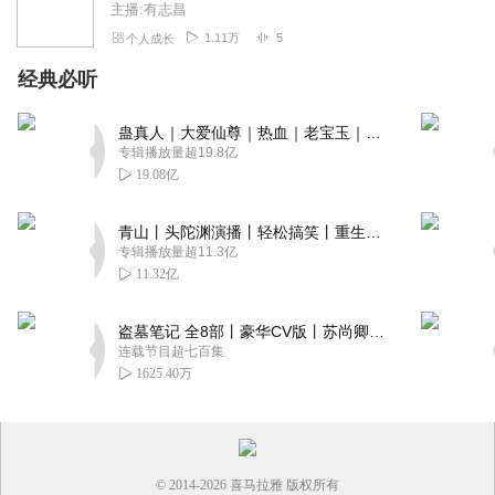
主播:有志昌
1.11万
5
个人成长
经典必听
蛊真人｜大爱仙尊｜热血｜老宝玉｜多人VIP免费有声剧
专辑播放量超19.8亿
19.08亿
青山丨头陀渊演播丨轻松搞笑丨重生穿越丨古代权谋丨VIP免费 | 多人有声剧
专辑播放量超11.3亿
11.32亿
盗墓笔记 全8部丨豪华CV版丨苏尚卿&边江 领衔 多人有声剧丨冠声文化丨南派三叔
连载节目超七百集
1625.40万
© 2014-
2026
喜马拉雅 版权所有