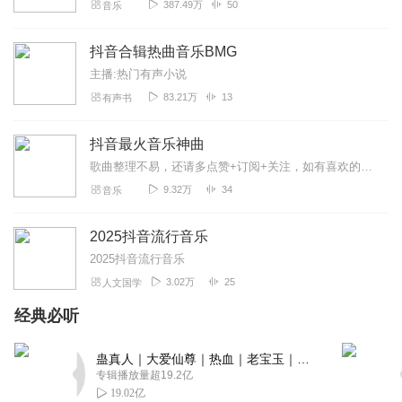
387.49万
50
音乐
抖音合辑热曲音乐BMG
主播:热门有声小说
83.21万
13
有声书
抖音最火音乐神曲
歌曲整理不易，还请多点赞+订阅+关注，如有喜欢的歌曲也欢迎评论留言，后续给大家更新，原创/翻唱歌曲也欢迎投稿哦~免责声明：资源来自网络，仅供查询交流用。未经...
9.32万
34
音乐
2025抖音流行音乐
2025抖音流行音乐
3.02万
25
人文国学
经典必听
蛊真人｜大爱仙尊｜热血｜老宝玉｜多人VIP免费有声剧
专辑播放量超19.2亿
19.02亿