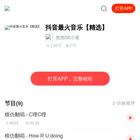
打开APP
抖音最火音乐【精选】
悠然DE小屋
1.98万
275
打
开
A
P
P，完整收听
节目(9)
切换顺序
模仿翻唱 - C哩C哩
4023
03:20
模仿翻唱 - How R U doing