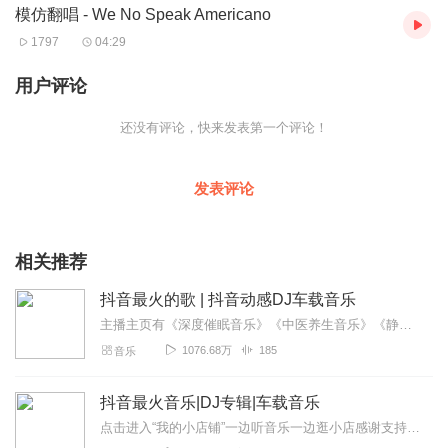
模仿翻唱 - We No Speak Americano
1797
04:29
用户评论
还没有评论，快来发表第一个评论！
发表评论
相关推荐
抖音最火的歌 | 抖音动感DJ车载音乐
主播主页有《深度催眠音乐》《中医养生音乐》《静心纯音乐》专辑，期待您的聆听！还可以加入主播XiMi会员团，获取更多福利！免费畅听所有付费音频！抖音热歌dj最火的...
1076.68万
185
音乐
抖音最火音乐|DJ专辑|车载音乐
点击进入“我的小店铺”一边听音乐一边逛小店感谢支持！关注微信“唐厦科技”公众号，每天领外卖红包！每天更新好听的抖音热门音乐，欢迎关注！抖音DJ，抖音歌曲，抖音最...