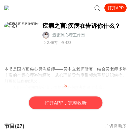
打开APP
疾病之言:疾病在告诉你什么？
章家琼心理工作室
2.49万
423
本书是国内顶尖心灵沟通师——吴中立老师所著，结合吴老师多年
丰富的个案心理咨询经验，从心理辅导角度带领您重新认识疾病。
颠覆传统疾病观念：
——人们一心想驱除疾病，恰恰是这种想法导致了疾病。
——疾病在某种程度上，是为了保护人们。
——与疾病和谐共处。
打
开
A
P
P，完整收听
……
节目(27)
切换顺序