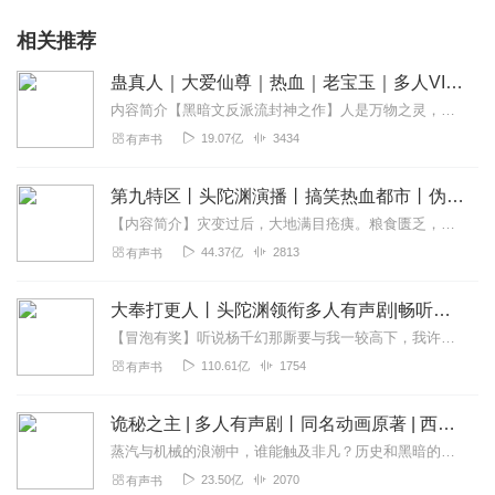
相关推荐
蛊真人｜大爱仙尊｜热血｜老宝玉｜多人VIP免费有声剧
内容简介【黑暗文反派流封神之作】人是万物之灵，蛊是天地真精。一个穿越者不断重生的故事。一个养蛊、炼蛊、用蛊的奇特世界。配音组（男角色）老宝玉旁白...
19.07亿
3434
有声书
第九特区丨头陀渊演播丨搞笑热血都市丨伪戒丨VIP免费多人有声剧
【内容简介】灾变过后，大地满目疮痍。粮食匮乏，资源紧俏，局势混乱……一位从待规划区杀出来的青年，背对着漫天黄沙，孤身来到九区谋生，却不曾想偶然结识三五好友，一念...
44.37亿
2813
有声书
大奉打更人丨头陀渊领衔多人有声剧|畅听全集|王鹤棣、田曦薇主演影视剧原著|卖报小郎君
【冒泡有奖】听说杨千幻那厮要与我一较高下，我许七安要开始装叉了！快进入声音播放页戳下方输入框，冒个泡偷偷告诉我，我要用哪些诗词才能胜过他？说得好的，有赏！202...
110.61亿
1754
有声书
诡秘之主 | 多人有声剧丨同名动画原著 | 西幻克苏鲁 | 乌贼作品
蒸汽与机械的浪潮中，谁能触及非凡？历史和黑暗的迷雾里，又是谁在耳语？我从诡秘中醒来，睁眼看见这个世界：枪械，大炮，巨舰，飞空艇，差分机；魔药，占卜，诅咒，倒吊人...
23.50亿
2070
有声书