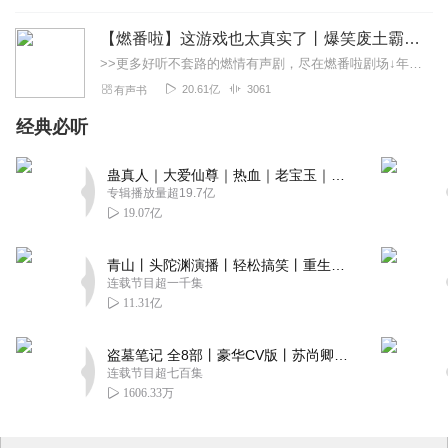
【燃番啦】这游戏也太真实了丨爆笑废土霸榜神作丨紫襟剧社制作
>>更多好听不套路的燃情有声剧，尽在燃番啦剧场↓年度重磅推荐本专辑为VIP免费专辑每天上午10点5集更新，订阅可以听到最新内容哦！每周抽一个专辑五星优质评论送...
20.61亿
3061
有声书
经典必听
蛊真人｜大爱仙尊｜热血｜老宝玉｜多人VIP免费有声剧
专辑播放量超19.7亿
19.07亿
青山丨头陀渊演播丨轻松搞笑丨重生穿越丨古代权谋丨VIP免费 | 多人有声剧
连载节目超一千集
11.31亿
盗墓笔记 全8部丨豪华CV版丨苏尚卿&边江 领衔 多人有声剧丨冠声文化丨南派三叔
连载节目超七百集
1606.33万