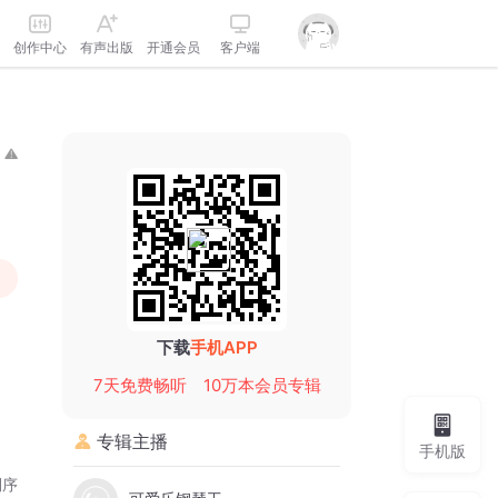
创作中心
有声出版
开通会员
客户端
下载
手机APP
7天免费畅听
10万本会员专辑
专辑主播
手机版
倒序