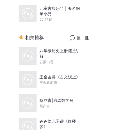
儿童古典乐11 | 著名钢
琴小品
1719
相关推荐
换一批
八年级历史上册随堂讲
解
石渠书香
王金鑫讲《古文观止》
王金鑫老师
蔡亦青|逃离数学岛
蔡亦青
爸爸给儿子讲《红楼
梦》