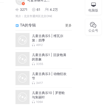
可爱乐钢琴工作室
3271
61
4.2万
电脑版
简介：
北京市通州区北京ONE
TA的专辑
更多
公众号
儿童古典乐5 | 维瓦尔
第：四季
4912
儿童古典乐1 | 活泼饱满
的形象
3355
儿童古典乐3 | 动物狂欢
节
3417
儿童古典乐10 | 罗密欧
与朱丽叶
1064