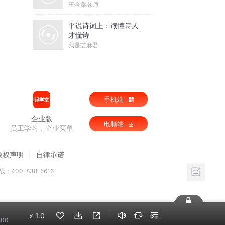
王金鑫老师
平说诗词上：读懂诗人
才懂诗
我是芝麻君
手机端
企业版
电脑端
员工学习，企业买单
版权声明
自律承诺
：400-838-5616
x
1.0
:00