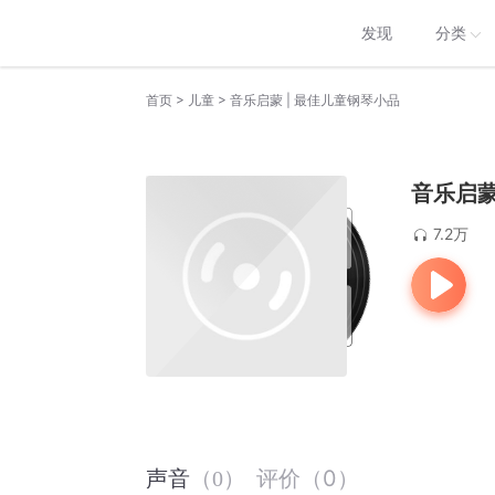
发现
分类
>
>
首页
儿童
音乐启蒙 | 最佳儿童钢琴小品
音乐启蒙
7.2万
评价
（
0
）
声音
（
0
）