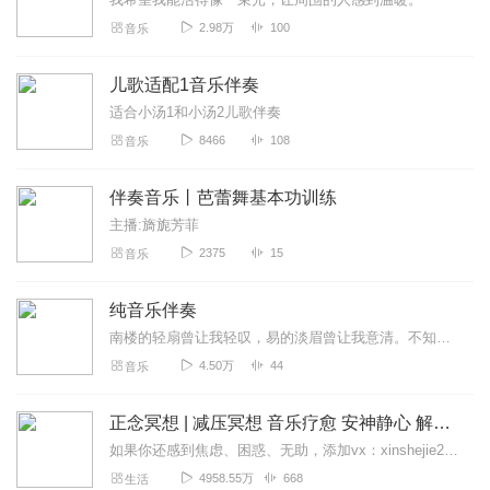
2.98万
100
音乐
儿歌适配1音乐伴奏
适合小汤1和小汤2儿歌伴奏
8466
108
音乐
伴奏音乐丨芭蕾舞基本功训练
主播:旖旎芳菲
2375
15
音乐
纯音乐伴奏
南楼的轻扇曾让我轻叹，易的淡眉曾让我意清。不知是无病呻吟，还是内心确是空旷，在雨纷飞的夏季，浇的都是愁，漂的都是诗，“流萤闻夏夜，巷幽影更长，芳菲歇，片片弥香；...
4.50万
44
音乐
正念冥想 | 减压冥想 音乐疗愈 安神静心 解郁降噪
如果你还感到焦虑、困惑、无助，添加vx：xinshejie2018、vx公众号：宣萱心伴，与主播宣萱开启心灵交流之旅，共建温暖的精神家园！如果你喜欢我的内容，请...
4958.55万
668
生活