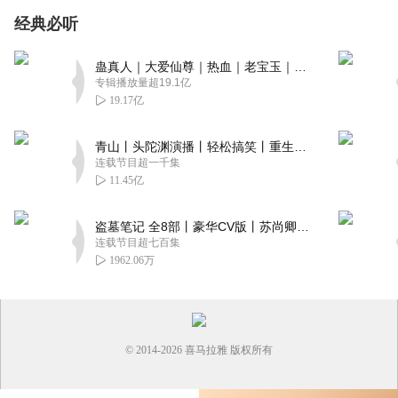
经典必听
蛊真人｜大爱仙尊｜热血｜老宝玉｜多人VIP免费有声剧
专辑播放量超19.1亿
19.17亿
青山丨头陀渊演播丨轻松搞笑丨重生穿越丨古代权谋丨VIP免费 | 多人有声剧
连载节目超一千集
11.45亿
盗墓笔记 全8部丨豪华CV版丨苏尚卿&边江 领衔 多人有声剧丨冠声文化丨南派三叔
连载节目超七百集
1962.06万
© 2014-
2026
喜马拉雅 版权所有