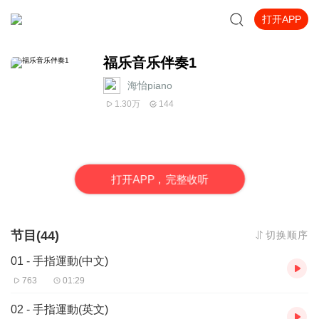
打开APP
福乐音乐伴奏1
海怡piano
1.30万
144
打
开
A
P
P，完整收听
节目(44)
切换顺序
01 - 手指運動(中文)
763
01:29
02 - 手指運動(英文)