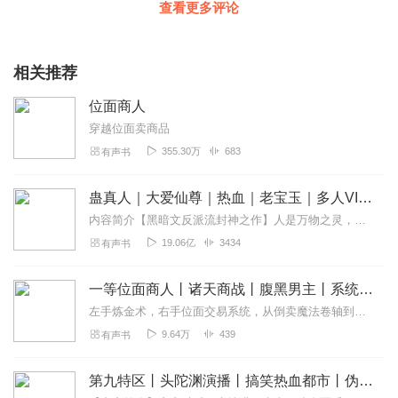
查看更多评论
相关推荐
位面商人
穿越位面卖商品
355.30万
683
有声书
蛊真人｜大爱仙尊｜热血｜老宝玉｜多人VIP免费有声剧
内容简介【黑暗文反派流封神之作】人是万物之灵，蛊是天地真精。一个穿越者不断重生的故事。一个养蛊、炼蛊、用蛊的奇特世界。配音组（男角色）老宝玉旁白...
19.06亿
3434
有声书
一等位面商人丨诸天商战丨腹黑男主丨系统暴富丨炼金权谋丨爆笑逆袭丨多人有声剧
左手炼金术，右手位面交易系统，从倒卖魔法卷轴到操控帝国经济
9.64万
439
有声书
第九特区丨头陀渊演播丨搞笑热血都市丨伪戒丨VIP免费多人有声剧