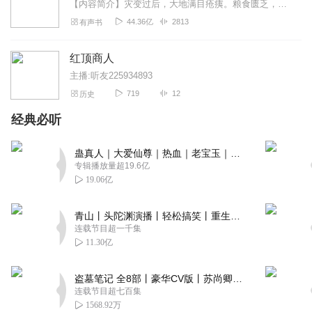
【内容简介】灾变过后，大地满目疮痍。粮食匮乏，资源紧俏，局势混乱……一位从待规划区杀出来的青年，背对着漫天黄沙，孤身来到九区谋生，却不曾想偶然结识三五好友，一念...
44.36亿
2813
有声书
红顶商人
主播:听友225934893
719
12
历史
经典必听
蛊真人｜大爱仙尊｜热血｜老宝玉｜多人VIP免费有声剧
专辑播放量超19.6亿
19.06亿
青山丨头陀渊演播丨轻松搞笑丨重生穿越丨古代权谋丨VIP免费 | 多人有声剧
连载节目超一千集
11.30亿
盗墓笔记 全8部丨豪华CV版丨苏尚卿&边江 领衔 多人有声剧丨冠声文化丨南派三叔
连载节目超七百集
1568.92万