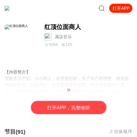
打开APP
红顶位面商人
属柒音乐
5554
125
【内容简介】
买断多元宇宙。小小商人，杂货使起家，为了自己的理想，成为崇
拜级的存在，以命搏命，在无数世界间游荡。最大的利润来自垄
断，需要用鲜血来保护，没有什么法律秩序可以帮助你，只有手中
的剑和忠实的部下。化身炎魔、五行聚合、蜀山问道、次元成神。
打
开
A
P
P，完整收听
【作者/主播】
作者：雾外江山
，
网络小说作家
。
主播：小强哈哈工作室
节目(91)
切换顺序