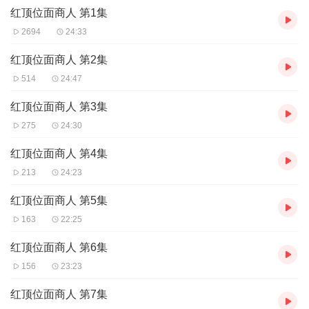
【购买须知】
红顶位面商人 第1集
1、本作品为付费有声书，前20集为免费试听，购买成功后，即可收
听，可下载重复收听。
2694
24:33
2、版权归原作者所有，严禁翻录成任何形式，严禁在任何第三方平
台传播，违者将追究其法律责任。
红顶位面商人 第2集
3、如在充值／购买环节遇到问题，您可通过页面右上方按钮，将页
514
24:47
面分享至微信内使用微信支付完成购买。
4、在购买过程中，如果您有任何问题，可以按以下步骤咨询在线客
红顶位面商人 第3集
服：
275
24:30
第一步：您可在喜马拉雅APP【账号-联系客服】中咨询在线客服；
第二步：如果您无法联系上APP内在线客服，可关注【喜马拉雅
红顶位面商人 第4集
APP】公众号，通过下方菜单栏里【我的-在线客服】咨询在线客
213
24:23
服；
第三步：如果在线客服都未取得联系，也可拨打客服电话：400-
红顶位面商人 第5集
838-5616
163
22:25
红顶位面商人 第6集
156
23:23
红顶位面商人 第7集