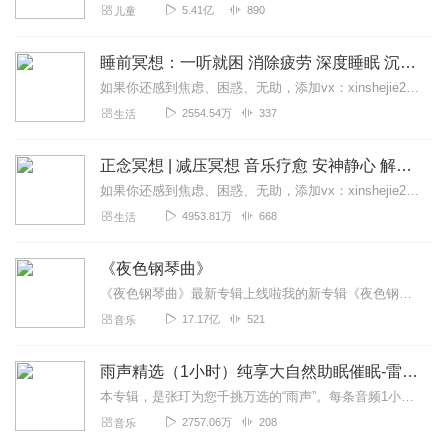
5.41亿
890
儿童
睡前冥想：一听就困 消除疲劳 深度睡眠 沉浸体验
如果你还感到焦虑、困惑、无助，添加vx：xinshejie2018、vx公众号：宣萱心伴，与主播宣萱开启心灵交流之旅，共建温暖的精神家园！如果你喜欢我的内容，请...
2554.54万
337
生活
正念冥想 | 减压冥想 音乐疗愈 安神静心 解郁降噪
如果你还感到焦虑、困惑、无助，添加vx：xinshejie2018、vx公众号：宣萱心伴，与主播宣萱开启心灵交流之旅，共建温暖的精神家园！如果你喜欢我的内容，请...
4953.81万
668
生活
《夜色钢琴曲》
《夜色钢琴曲》最新专辑上线啦我的新专辑《夜色钢琴曲最新专辑》（点击跳转）已经上线，新专辑是《夜色钢琴曲》的升级版，我精选了诸多经典原创作品与大家分享，愿未来...
17.17亿
521
音乐
雨声精选（1小时）纯享大自然助眠催眠-雷雨声，下雨
本专辑，是张玎为您千挑万选的“雨声”。每条音频1小时，中间没有打扰。有轻柔细雨、淅淅沥沥；雨滴入水，滴答作响；隐隐雷声，隆隆为伴；流水潺潺，映入耳畔。这里没有音...
2757.06万
208
音乐