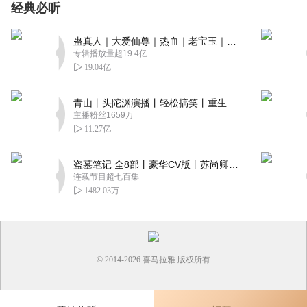
经典必听
蛊真人｜大爱仙尊｜热血｜老宝玉｜多人VIP免费有声剧
专辑播放量超19.4亿
19.04亿
青山丨头陀渊演播丨轻松搞笑丨重生穿越丨古代权谋丨VIP免费 | 多人有声剧
主播粉丝1659万
11.27亿
盗墓笔记 全8部丨豪华CV版丨苏尚卿&边江 领衔 多人有声剧丨冠声文化丨南派三叔
连载节目超七百集
1482.03万
© 2014-
2026
喜马拉雅 版权所有