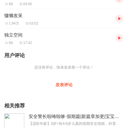
68
04:00
慵懒发呆
1.94万
03:52
独立空间
69
17:42
用户评论
还没有评论，快来发表第一个评论！
发表评论
相关推荐
安全警长啦咘啦哆·假期篇|新篇章加更|宝宝巴士故事
【适听年龄】4岁+给4-6岁儿童的假期安全指南，科普知识，守护成长。通过孩子喜欢的侦探故事和角色榜样，结合景点观光、户外畅玩、旅行途中、假期在家、商超玩乐等五大...