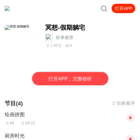
打开APP
冥想-假期躺宅
听单推荐
1.96万
8
打
开
A
P
P，完整收听
节目(4)
切换顺序
绘画拼图
49
04:22
厨房时光