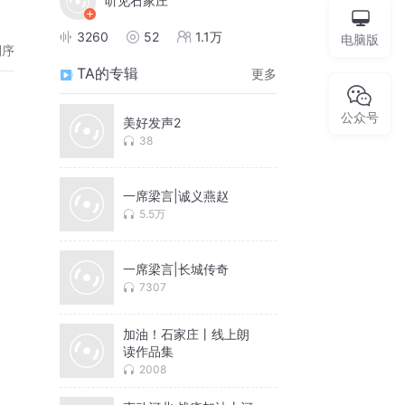
听见石家庄
3260
52
1.1万
电脑版
倒序
TA的专辑
更多
公众号
美好发声2
38
一席梁言|诚义燕赵
5.5万
一席梁言|长城传奇
7307
加油！石家庄丨线上朗
读作品集
2008