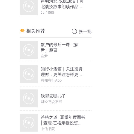
声动河北 战疫加油丨河
北战疫故事朗读作品展
播
1868
相关推荐
换一批
散户的最后一课（寐
尹）股票
寐尹
知行小酒馆｜关注投资
理财，更关注怎样更好
地生活
有知有行App
钱都去哪儿了
财经飞说不可
芒格之道| 豆瓣年度图书
| 查理·芒格亲授投资和
智慧集锦| 穷查理宝典
中信书院