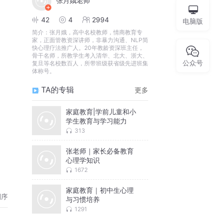
张月娥老师
42
4
2994
电脑版
简介：
张月娥，高中名校教师，情商教育专
家，正面管教资深讲师，非暴力沟通、NLP简
快心理疗法推广人。20年教龄资深班主任，
骨干名师，所教学生考入清华、北大、浙大、
公众号
复旦等名校数百人，所带班级获省级先进班集
体称号。
TA的专辑
更多
家庭教育|学前儿童和小
学生教育与学习能力
313
张老师｜家长必备教育
心理学知识
1672
家庭教育｜初中生心理
倒序
与习惯培养
1291