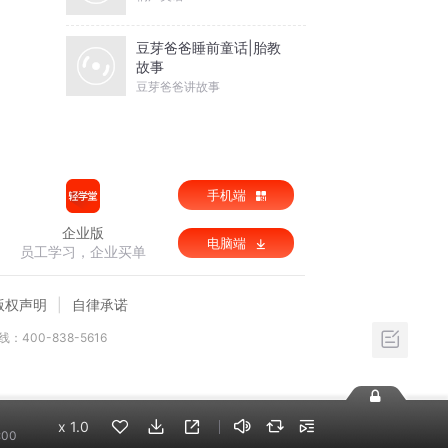
豆芽爸爸睡前童话|胎教
故事
豆芽爸爸讲故事
手机端
企业版
电脑端
员工学习，企业买单
版权声明
自律承诺
：400-838-5616
x
1.0
:00