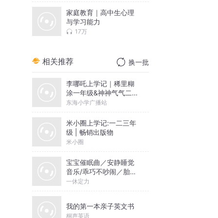
家庭教育｜高中生心理
与学习能力
17万
相关推荐
换一批
李哪吒上学记｜稀里糊
涂一年级&神神气气二年
级
东海小学广播站
米小圈上学记:一二三年
级 | 畅销出版物
米小圈
宝宝催眠曲／安静睡觉
音乐/乖巧不吵闹／胎教
音乐
一休定力
我的第一本亲子英文书
桐声英语