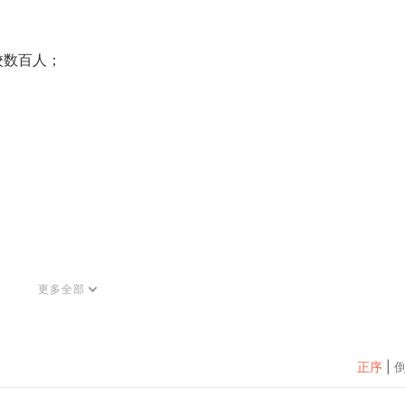
；
校数百人；
。
nran)；个人微信号：18730138156。
更多全部
正序
|