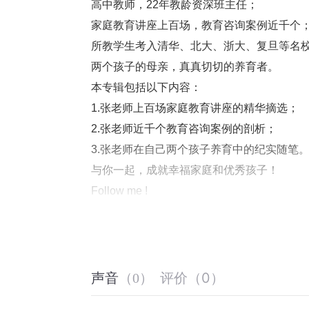
高中教师，22年教龄资深班主任；
家庭教育讲座上百场，教育咨询案例近千个
所教学生考入清华、北大、浙大、复旦等名
两个孩子的母亲，真真切切的养育者。
本专辑包括以下内容：
1.张老师上百场家庭教育讲座的精华摘选；
2.张老师近千个教育咨询案例的剖析；
3.张老师在自己两个孩子养育中的纪实随笔
与你一起，成就幸福家庭和优秀孩子！
Follow me !‍
张老师微信公众号：张老师的成长屋（youran_xi
评价
（
0
）
声音
（
0
）