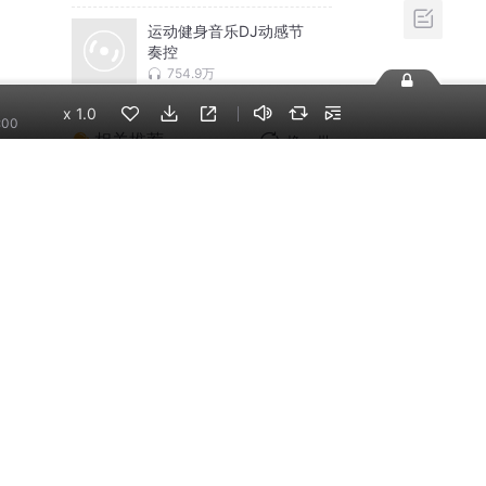
运动健身音乐DJ动感节
奏控
754.9万
x
1.0
:00
相关推荐
换一批
大自然的声音～深度助
眠解压～下雨大海溪水
篝火森林声
伊人千沐
《夜色钢琴曲》
夜色钢琴曲赵海洋
中国古典纯音乐 — 禅意
静心
雪儿XueEr
大自然下雨的声音/精品
助眠