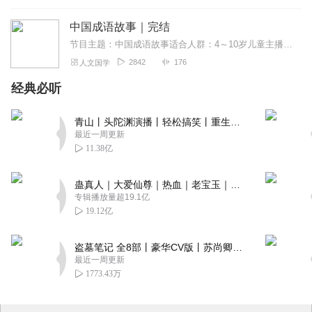
中国成语故事｜完结
节目主题：中国成语故事适合人群：4～10岁儿童主播寄语：希望听了之后，大家能把这些成语都记下来！
2842
176
人文国学
经典必听
青山丨头陀渊演播丨轻松搞笑丨重生穿越丨古代权谋丨VIP免费 | 多人有声剧
最近一周更新
11.38亿
蛊真人｜大爱仙尊｜热血｜老宝玉｜多人VIP免费有声剧
专辑播放量超19.1亿
19.12亿
盗墓笔记 全8部丨豪华CV版丨苏尚卿&边江 领衔 多人有声剧丨冠声文化丨南派三叔
最近一周更新
1773.43万