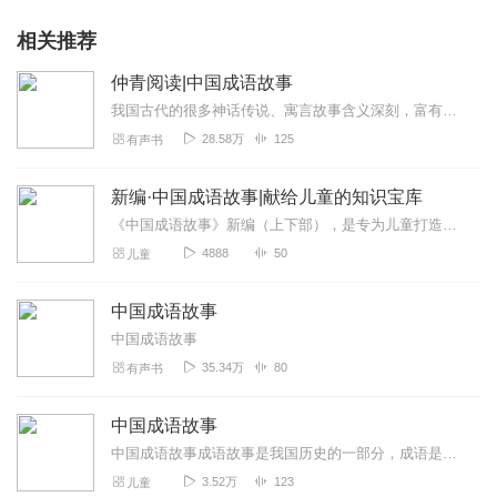
相关推荐
仲青阅读|中国成语故事
我国古代的很多神话传说、寓言故事含义深刻，富有教育意义，往往被概括成为成语。像“八仙过海，各显神通”、“班门弄斧”、“不耻下问”这些熟悉的成语，从孩时到现在已经...
28.58万
125
有声书
新编·中国成语故事|献给儿童的知识宝库
《中国成语故事》新编（上下部），是专为儿童打造的知识宝库，精选的故事近百个，都是脍炙人口的成语故事，通过新编的生动有趣的故事，让孩子能够在聆听之中喜欢上成语，从...
4888
50
儿童
中国成语故事
中国成语故事
35.34万
80
有声书
中国成语故事
中国成语故事成语故事是我国历史的一部分，成语是历史的积淀，每一个成语的背后都有一个含义深远的故事，是我国几千年以来人民智慧的结晶。其特点是深刻隽永，言简意赅。...
3.52万
123
儿童