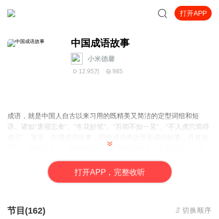
打开APP
中国成语故事
小米德馨
12.95万
985
成语，就是中国人自古以来习用的既精美又简洁的定型词组和短
语。诸如“废寝忘食”、“生花妙笔”、“百闻不如一见”、“不入虎穴焉得
虎子”，等等。所谓成语故事，即由成语典故而形成的故事，具有连
贯性，富有吸引力，能够感染人。在中国文明五千年和汉语三千年
的历史长河中，中国成语故事璀璨夺目，蔚为壮观，它是文明的积
淀，汉语的精华，智慧的结晶，文化的瑰宝。充分了解和掌控中国
打
开
A
P
P，完整收听
成语故事中所记录的历代王朝兴替，自古英雄成败以及可歌可泣可
悲可叹的历史事件，对于我们奋力践行强国梦的当代人来说，仍然
具有极强的参考价值和极高的现实意义。
节目(162)
切换顺序