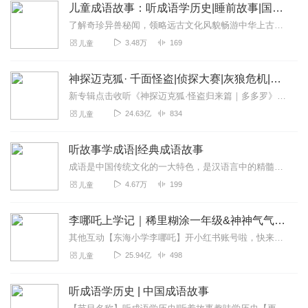
儿童成语故事：听成语学历史|睡前故事|国学启蒙
了解奇珍异兽秘闻，领略远古文化风貌畅游中华上古神话，汲取中国传统文化智慧中国神话故事：山海经灵兽传第二部|上古传说|原创——点击收听原创节目成语是中华语言宝库中...
3.48万
169
儿童
神探迈克狐· 千面怪盗|侦探大赛|灰狼危机|多多罗
新专辑点击收听《神探迈克狐·怪盗归来篇｜多多罗》！！！>>>点击进入主播橱窗购买《神探迈克狐》系列图书吧!<<<多多罗故事【点击前往】收听多多罗其他好玩有趣的故...
24.63亿
834
儿童
听故事学成语|经典成语故事
成语是中国传统文化的一大特色，是汉语言中的精髓！成语是我国历史文化的一部分，每条成语的背后都有一个含义深远的故事。听取这些故事，不仅会让孩子了解我国博大精深的历...
4.67万
199
儿童
李哪吒上学记｜稀里糊涂一年级&神神气气二年级
其他互动【东海小学李哪吒】开小红书账号啦，快来关注和李哪吒成为好朋友！有机会免费领儿童会员、官方周边！【点击加入】东海小学广播站圈子，更多互动！李哪吒全新冒险番...
25.94亿
498
儿童
听成语学历史 | 中国成语故事