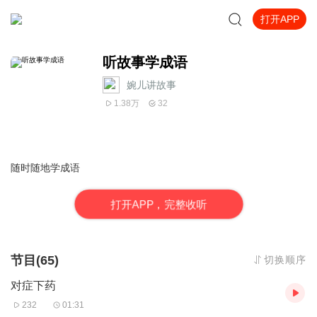
打开APP
听故事学成语
婉儿讲故事
1.38万
32
随时随地学成语
打
开
A
P
P，完整收听
节目(65)
切换顺序
对症下药
232
01:31