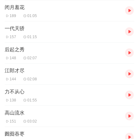
闭月羞花
189
01:05
一代天骄
157
01:15
后起之秀
148
02:07
江郎才尽
144
02:08
力不从心
138
01:55
高山流水
151
03:02
囫囵吞枣