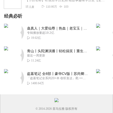
【节目名称】听成语学历史|听着故事趣味学历史【更新时间】每天早8点准时更新【节目亮点】成语里面加历史，让孩子学习更有趣
110.80万
103
儿童
经典必听
蛊真人｜大爱仙尊｜热血｜老宝玉｜多人VIP免费有声剧
专辑播放量超19.2亿
19.02亿
青山丨头陀渊演播丨轻松搞笑丨重生穿越丨古代权谋丨VIP免费 | 多人有声剧
最近一周更新
11.24亿
盗墓笔记 全8部丨豪华CV版丨苏尚卿&边江 领衔 多人有声剧丨冠声文化丨南派三叔
「盗墓笔记全系列20+本 收听直达」戳 >>改编自南派三叔同名作品，腾讯音乐娱乐集团出品，冠声文化制作，...
1400.64万
© 2014-
2026
喜马拉雅 版权所有