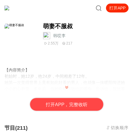
打开APP
萌妻不服叔
韩哎李
2.55万
217
【内容简介】
初始时，她12岁，他24岁，中间相差了12年。
她第一次觉得世界上竟有如此好看的男人，他就像一抹暖阳闯进她
小小的心脏里。多年后，当她偷偷亲吻他的嘴角，告诉他，我就要
缠着你，缠着你一辈子，死都不放手。
他愤怒过，逃避过，可一夜纠缠，让他下定决心与她在一起。但她
打
开
A
P
P，完整收听
却自杀了，他想不明白，她曾那么努力的纠缠他，引他入地狱，结
果他沉沦了，却换来了她死都不想和他在一起。
四年后，他要结婚了，而她成了未婚妈妈。再相遇他并未刻意与她
纠缠，可天下没有免费的午餐，曾经犯下的错总会有人要买单。他
节目(211)
切换顺序
们之间从一开始就不是纯粹的，掺杂的东西太多了，要如何，才可