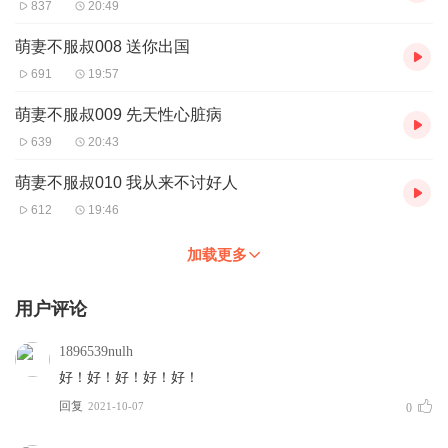
837
20:49
萌妻不服叔008 送你出国
691
19:57
萌妻不服叔009 先天性心脏病
639
20:43
萌妻不服叔010 我从来不讨好人
612
19:46
加载更多
用户评论
1896539nulh
好！好！好！好！好！
回复
2021-10-07
0