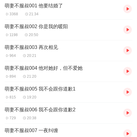
萌妻不服叔001 他要结婚了
以有被珍爱的人生。
3368
21:34
【作者/主播简介】
作者：默夕179，网络小说作家。
萌妻不服叔002 你是我的暖阳
主播：小韩李
1198
20:50
【购买须知】
萌妻不服叔003 再次相见
1、本作品为付费有声书，前40集为免费试听，购买成功后，即可收
964
20:21
听，可下载重复收听。
2、版权归原作者所有，严禁翻录成任何形式，严禁在任何第三方平
萌妻不服叔004 他对她好，但不爱她
台传播，违者将追究其法律责任。
894
21:20
3、如在充值／购买环节遇到问题，您可通过页面右上方按钮，将页
面分享至微信内使用微信支付完成购买。
萌妻不服叔005 我不会跟你道歉1
4、在购买过程中，如果您有任何问题，可以按以下步骤咨询在线客
服：
815
19:20
第一步：您可在喜马拉雅APP【账号】-【帮助与反馈】”中咨询在线
客服
萌妻不服叔006 我不会跟你道歉2
第二步：如果您无法联系上APP内在线客服，可关注【喜马拉雅付
729
20:38
费精品】公众号，通过下方菜单栏里咨询在线客服
第三步：如果在线客服都未取得联系，也可拨打客服电话：400-
萌妻不服叔007 一夜纠缠
838-5616