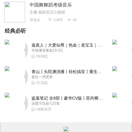
中国舞舞蹈考级音乐
主播:我的宝贝小甜妞
2.26万
10
音乐
经典必听
蛊真人｜大爱仙尊｜热血｜老宝玉｜多人VIP免费有声剧
专辑播放量超19.2亿
19.03亿
青山丨头陀渊演播丨轻松搞笑丨重生穿越丨古代权谋丨VIP免费 | 多人有声剧
最近一周更新
11.25亿
盗墓笔记 全8部丨豪华CV版丨苏尚卿&边江 领衔 多人有声剧丨冠声文化丨南派三叔
连载节目超七百集
1438.91万