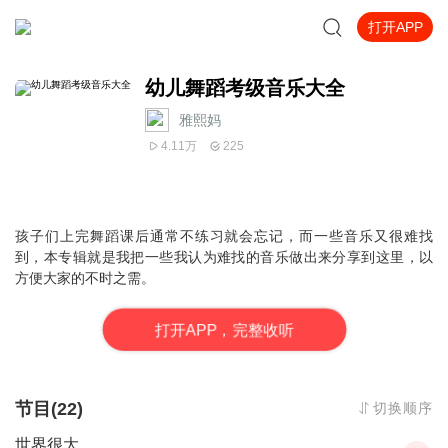
打开APP
幼儿舞蹈考级音乐大全
雅熙妈
4.11万
225
孩子们上完舞蹈课后通常不练习就会忘记，而一些音乐又很难找
到，本专辑就是我把一些我认为难找的音乐做出来分享到这里，以
方便大家的不时之需。
打
开
A
P
P，完整收听
节目(22)
切换顺序
世界很大