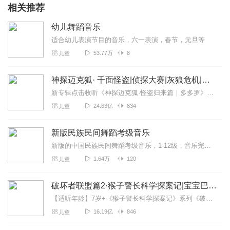
相关推荐
幼儿舞蹈音乐
适合幼儿表演节目的音乐，六一表演，春节，元旦等
53.77万
8
儿童
神探迈克狐· 千面怪盗|侦探大赛|灰狼危机|多多罗
新专辑点击收听《神探迈克狐·怪盗归来篇｜多多罗》！！！>>>点击进入主播橱窗购买《神探迈克狐》系列图书吧!<<<多多罗故事【点击前往】收听多多罗其他好玩有趣的故...
24.63亿
834
儿童
新版民族民间舞蹈考级音乐
新版的中国民族民间舞蹈考级音乐，1-12级，音乐完整。新版的中国民族民间舞蹈考级音乐，1-12级，音乐完整。新版的中国民族民间舞蹈考级音乐，1-12级，音乐完整...
1.64万
120
儿童
破坏者联盟篇2·猴子警长科学探案记|宝宝巴士故事
【适听年龄】7岁+《猴子警长科学探案记》系列《破坏者联盟篇1·猴子警长科学探案记》>>>《破坏者联盟篇2·猴子警长科学探案记》>>>《破坏者联盟篇3·猴子警长科...
16.19亿
846
儿童