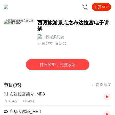
打开APP
西藏旅游景点之布达拉宫电子讲
解
西域风马旗
36.97万
1495
打
开
A
P
P，完整收听
节目(35)
切换顺序
01 布达拉宫简介_MP3
3.04万
04:44
02 广场大佛塔_MP3