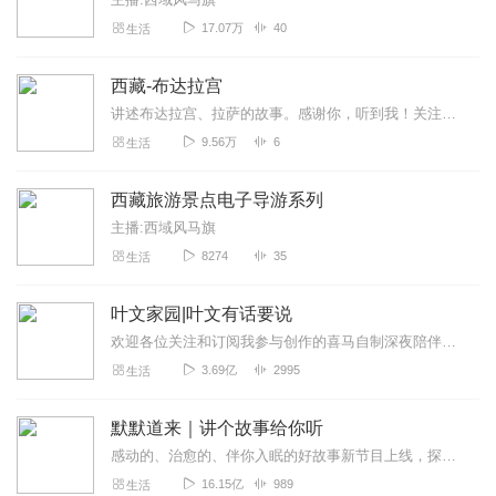
17.07万
40
生活
西藏-布达拉宫
讲述布达拉宫、拉萨的故事。感谢你，听到我！关注微信公众号yunsx91...
9.56万
6
生活
西藏旅游景点电子导游系列
主播:西域风马旗
8274
35
生活
叶文家园|叶文有话要说
欢迎各位关注和订阅我参与创作的喜马自制深夜陪伴谈话栏目《听你说·百态人声》【听你说·百态人声】每晚直播连线真实人间故事|叶文现场互动中|人间冷暖，抱团取暖每周...
3.69亿
2995
生活
默默道来｜讲个故事给你听
感动的、治愈的、伴你入眠的好故事新节目上线，探索现实世界的无尽魅力，追求对生活的真实记录《听见人间真相》（点击名称，直达专辑）网易人间故事集持续更新中，邀您关注...
16.15亿
989
生活