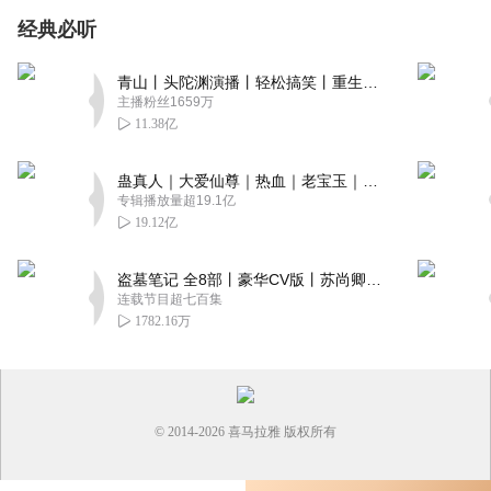
经典必听
青山丨头陀渊演播丨轻松搞笑丨重生穿越丨古代权谋丨VIP免费 | 多人有声剧
主播粉丝1659万
11.38亿
蛊真人｜大爱仙尊｜热血｜老宝玉｜多人VIP免费有声剧
专辑播放量超19.1亿
19.12亿
盗墓笔记 全8部丨豪华CV版丨苏尚卿&边江 领衔 多人有声剧丨冠声文化丨南派三叔
连载节目超七百集
1782.16万
© 2014-
2026
喜马拉雅 版权所有