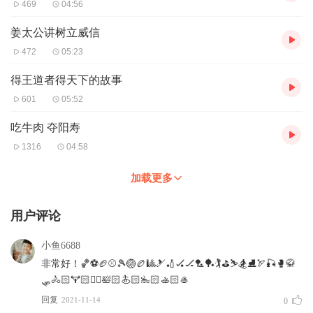
469
04:56
姜太公讲树立威信
472
05:23
得王道者得天下的故事
601
05:52
吃牛肉 夺阳寿
1316
04:58
加载更多
用户评论
小鱼6688
非常好！🏀⚽️🏈⚾️🎾🏐🏉🎱🎿🏏🏑🏒🏸🏓🏌⛳️⛷🏂⛸🏹🎣🥊🥋
🛷🚴🏻🏋🏻⛹🏻🛀🏻🏄🏻🏊🏻🚣🏻🥌
回复
2021-11-14
0