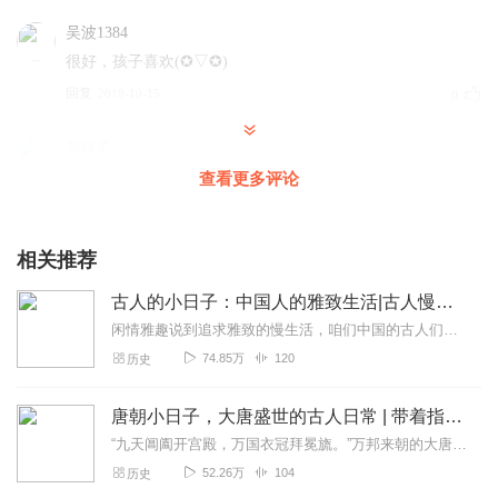
吴波1384
很好，孩子喜欢(✪▽✪)
回复
2019-10-15
0
熊咪爱
超喜欢的一档栏目，午休必听，受益匪浅，感谢主播给我们
查看更多评论
提供这样一个平台
回复
2019-10-08
0
相关推荐
古人的小日子：中国人的雅致生活|古人慢生活指南|古代历史冷知识
闲情雅趣说到追求雅致的慢生活，咱们中国的古人们可是这方面的典范。清代的涨潮曾这样写道：“人莫乐于闲，非无所事事之谓也。闲则能读书，闲则能游名山；闲则能交益友，...
74.85万
120
历史
唐朝小日子，大唐盛世的古人日常 | 带着指南回大唐 长安的荔枝 宋朝小日子
“九天阊阖开宫殿，万国衣冠拜冕旒。”万邦来朝的大唐以恢弘的气度与开放的姿态雄傲东方，向世人展示了一个兼容并包、奔放自由的盛世景象。唐朝开放的胸襟、奔放的态度以及...
52.26万
104
历史