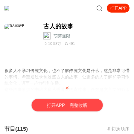
打开APP
古人的故事
萌芽無限
10.58万
491
很多人不学习传统文化，也不了解传统文化是什么，这是非常可惜
的事情。希望通过录制这些古人的故事，让更多的人了解和学习传
统文化，进而一起
力行和传
播。
这些故事依据的书籍大多从香港
辗转寄过来，多数是
文言文的影印
版
。书到用时方恨少，好在有大德老师讲的《群书治要》做依据，
一切都有最好的安排。
打
开
A
P
P，完整收听
编辑每一则故事，都如春风化雨
滋养心灵，希望这些故事给更多人
带来灵性的提升。
感恩所有为录制《古人的故事》做出无私奉献的各位老师。
因自己能力有限，有诸多失误之处，敬请指正，
以期更加广泛的传
节目(115)
切换顺序
播。