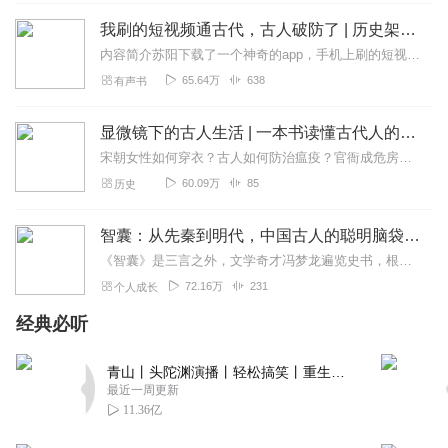
我刷的短视频通古代，古人破防了 | 历史架空 | 系统文 | VIP免费 | 多人有声剧
内容简介苏阳下载了一个神奇的app，手机上刷的短视频被直播到了古代。刷美食科普高端的食材，往往只需要采用最朴素的烹饪方法...始皇帝大怒：连口螺蛳粉都吃不上，...
65.64万
638
有声书
显微镜下的古人生活 | 一本书读懂古代人的日常生活 | 古人饮食起居大揭秘
宋朝女性如何穿衣？古人如何防治瘟疫？官衙成危房，为何没人修？古代地方官每天都在做什么？一两银子的购买力到底怎么样？…………本书将古人生活置于历史的显微镜下，深入...
60.09万
85
历史
智囊：从先秦到明代，中国古人的聪明脑袋、机巧故事丨王权富贵的谋略智慧，贩夫走卒的聪明才智丨中华上下五千年历史里的聪明人故事集锦
《智囊》是三言之外，文学奇才冯梦龙遍览史书，根据古人实践写成的又一处世奇书，该书辑录了上千则从先秦到明朝的智慧故事，上至圣人和帝王，下至商人工匠，浓缩了千年的中...
72.16万
231
个人成长
经典必听
青山丨头陀渊演播丨轻松搞笑丨重生穿越丨古代权谋丨VIP免费 | 多人有声剧
最近一周更新
11.36亿