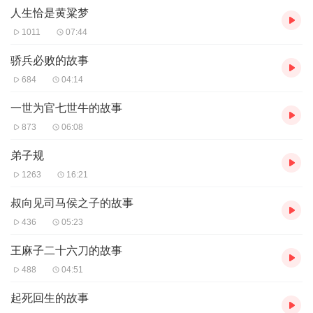
人生恰是黄粱梦
恭祝所有的听众朋友吉祥如意！
1011
07:44
骄兵必败的故事
684
04:14
一世为官七世牛的故事
873
06:08
弟子规
1263
16:21
叔向见司马侯之子的故事
436
05:23
王麻子二十六刀的故事
488
04:51
起死回生的故事