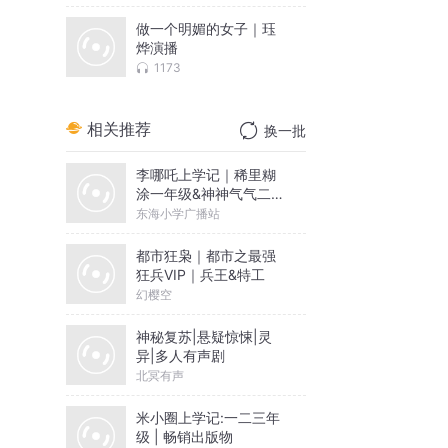
做一个明媚的女子｜珏
烨演播
1173
相关推荐
换一批
李哪吒上学记｜稀里糊
涂一年级&神神气气二年
级
东海小学广播站
都市狂枭｜都市之最强
狂兵VIP｜兵王&特工
幻樱空
神秘复苏|悬疑惊悚|灵
异|多人有声剧
北冥有声
米小圈上学记:一二三年
级 | 畅销出版物