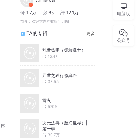
Annie传媒
1.7万
65
12.1万
电脑版
简介：
欢迎大家的收听与订阅
TA的专辑
更多
公众号
乱世扬明（拯救乱世）
15.4万
异世之独行修真路
33.5万
雷火
在
5709
次元法典（魔幻世界）|
倒序
第一季
30.7万