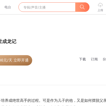
电台
上传
世成龙记
下载
订阅
36
元/天 立即开通
子培养成绝世高手的过程。可是作为儿子的他，又是如何摆脱父