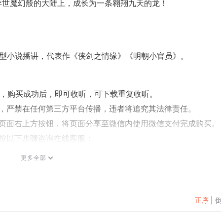
异世魔幻般的大陆上，成长为一条翱翔九天的龙！
种类型小说播讲，代表作《侠剑之情缘》《明朝小官员》。
听，购买成功后，即可收听，可下载重复收听。
式，严禁在任何第三方平台传播，违者将追究其法律责任。
过页面右上方按钮，将页面分享至微信内使用微信支付完成购买。
按以下步骤咨询在线客服：
助与反馈】”中咨询在线客服
更多全部
，可关注【喜马拉雅付费精品】公众号，通过下方菜单栏里咨询
电话：400-838-5616
正序
|