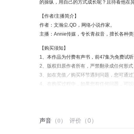
的操纵，用自己的方式成长呢？且待看他在
【作者/主播简介】
作者：文瀚尘.QD，网络小说作家。
主播：Annie传媒，专长青叔音，擅长各
【购买须知】
1、本作品为付费有声书，前47集为免费试
2、版权归原作者所有，严禁翻录成任何形
3、如在充值／购买环节遇到问题，您可通
4、在购买过程中，如果您有任何问题，可以
第一步：您可在喜马拉雅APP【账号】-【帮
第二步：如果您无法联系上APP内在线客服
线客服
评价
（
0
）
第三步：如果在线客服都未取得联系，也可拨打客服
声音
（
0
）