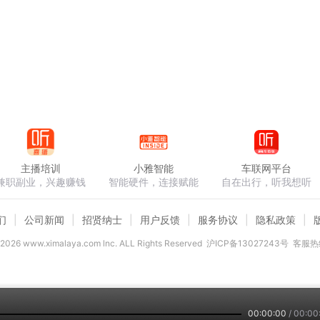
主播培训
小雅智能
车联网平台
兼职副业，兴趣赚钱
智能硬件，连接赋能
自在出行，听我想听
们
公司新闻
招贤纳士
用户反馈
服务协议
隐私政策
2026
www.ximalaya.com lnc. ALL Rights Reserved
沪ICP备13027243号
客服热线
00:00:00
/
00:00