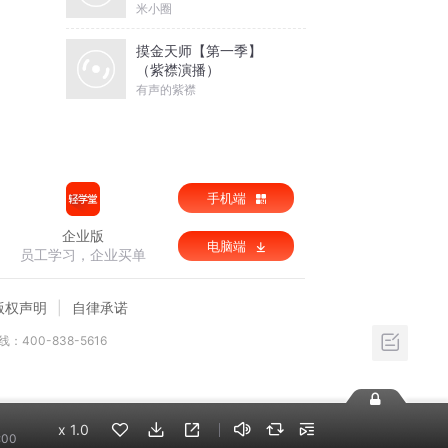
米小圈
摸金天师【第一季】
（紫襟演播）
有声的紫襟
手机端
企业版
电脑端
员工学习，企业买单
版权声明
自律承诺
：400-838-5616
x
1.0
:00