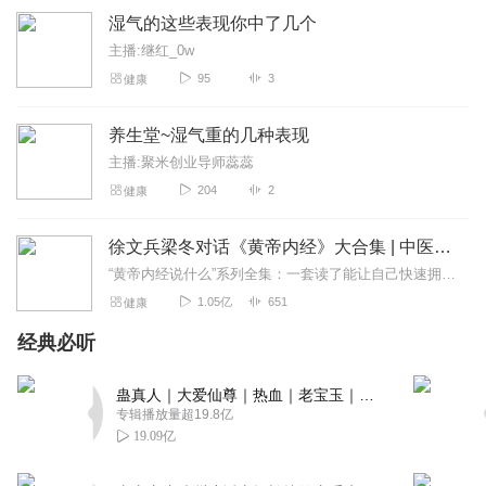
湿气的这些表现你中了几个
主播:继红_0w
95
3
健康
养生堂~湿气重的几种表现
主播:聚米创业导师蕊蕊
204
2
健康
徐文兵梁冬对话《黄帝内经》大合集 | 中医养生
“黄帝内经说什么”系列全集：一套读了能让自己快速拥有天时、地利、人和的正能量书籍。年轻人读了能更好地懂得处事养身，变得强大；中年人读了会放下得失，随心所欲；老年...
1.05亿
651
健康
经典必听
蛊真人｜大爱仙尊｜热血｜老宝玉｜多人VIP免费有声剧
专辑播放量超19.8亿
19.09亿