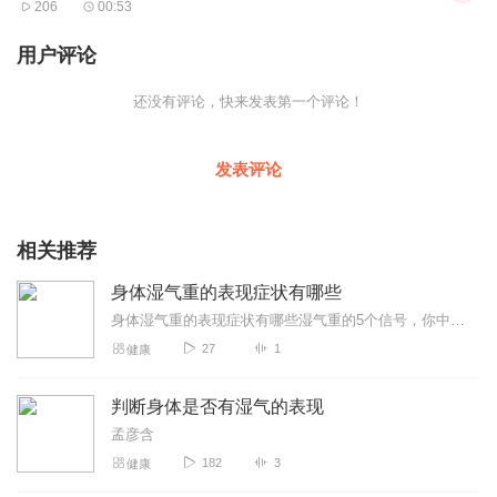
206
00:53
用户评论
还没有评论，快来发表第一个评论！
发表评论
相关推荐
身体湿气重的表现症状有哪些
身体湿气重的表现症状有哪些湿气重的5个信号，你中了几个？中医教你自查最近总觉得自己"油"得能炒菜？早上洗完头下午就油腻腻地贴在头皮上，活像刚泡完方便面。这可能是...
27
1
健康
判断身体是否有湿气的表现
孟彦含
182
3
健康