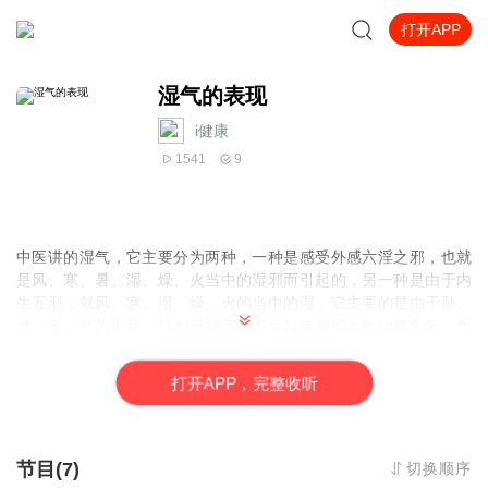
打开APP
湿气的表现
i健康
1541
9
中医讲的湿气，它主要分为两种，一种是感受外感六淫之邪，也就
是风、寒、暑、湿、燥、火当中的湿邪而引起的，另一种是由于内
生五邪，就风、寒、湿、燥、火的当中的湿，它主要的是由于肺、
脾、肾，气的不足，特别是脾气的不足致使脾的运化功能失常，而
运化功能失常致使水湿储留，这就是内湿产生的原因。
打
开
A
P
P，完整收听
节目(7)
切换顺序