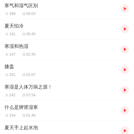
寒气和湿气区别
399
04:03
夏天怕冷
191
00:45
寒湿和热湿
147
02:45
膝盖
201
01:07
寒湿是人体万病之源！
242
07:54
什么是脾肾湿寒
154
01:46
夏天手上起水泡