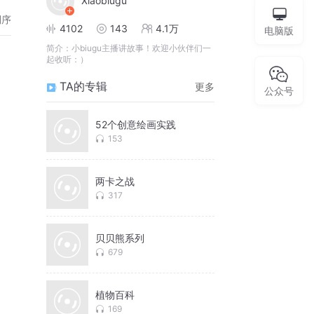
Xiaobiugu
倒序
4102
143
4.1万
电脑版
简介：
小biugu主播讲故事！欢迎小伙伴们一
起收听：）
TA的专辑
更多
公众号
52个创意绘画实践
153
两卡之战
317
贝贝熊系列
679
植物百科
169