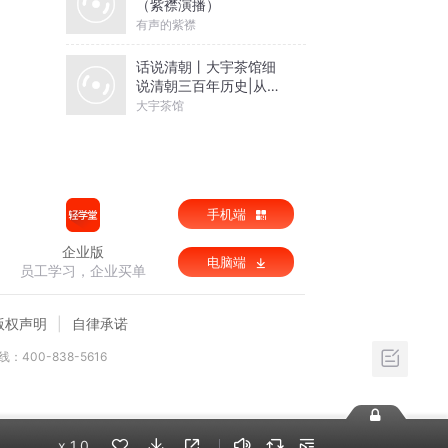
（紫襟演播）
有声的紫襟
话说清朝丨大宇茶馆细
说清朝三百年历史|从努
尔哈赤到末代皇帝溥仪|
大宇茶馆
康熙雍正乾隆
手机端
企业版
电脑端
员工学习，企业买单
版权声明
自律承诺
：400-838-5616
x
1.0