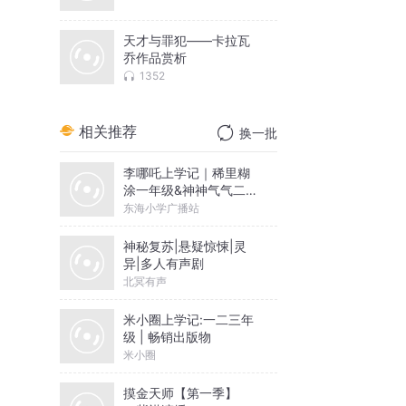
天才与罪犯——卡拉瓦
乔作品赏析
1352
相关推荐
换一批
李哪吒上学记｜稀里糊
涂一年级&神神气气二年
级
东海小学广播站
神秘复苏|悬疑惊悚|灵
异|多人有声剧
北冥有声
米小圈上学记:一二三年
级 | 畅销出版物
米小圈
摸金天师【第一季】