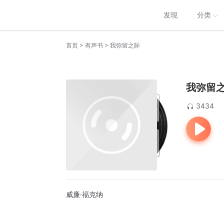
发现
分类
>
>
首页
有声书
我弥留之际
我弥留
3434
威廉·福克纳