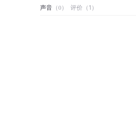
评价
（
1
）
声音
（
0
）