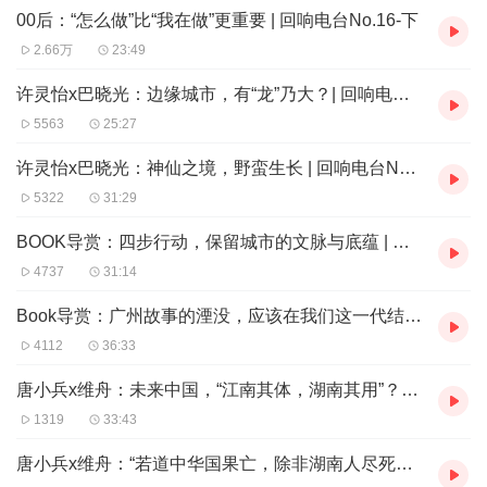
00后：“怎么做”比“我在做”更重要 | 回响电台No.16-下
2.66万
23:49
许灵怡x巴晓光：边缘城市，有“龙”乃大？| 回响电台No.16-中
5563
25:27
许灵怡x巴晓光：神仙之境，野蛮生长 | 回响电台No.16-上
5322
31:29
BOOK导赏：四步行动，保留城市的文脉与底蕴 | 回响电台No.15-下
4737
31:14
Book导赏：广州故事的湮没，应该在我们这一代结束 | 回响电台No.15-上
4112
36:33
唐小兵x维舟：未来中国，“江南其体，湖南其用”？ | 回响电台No.14-下
1319
33:43
唐小兵x维舟：“若道中华国果亡，除非湖南人尽死！” | 回响电台No.14-上