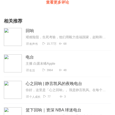
查看更多评论
相关推荐
回响
艰难险阻，生死考验，他们用毅力造福国家，赵刚和肖英的爱情也让人动容。
15.77万
68
有声书
电台
主播:白露未晞Apple
3964
48
生活
心之回响 | 静言凯风的夜晚电台
你好，这里是「心之回响」。我是静言凯风。在每个安静的夜晚，用声音陪你聊聊天——聊那些藏在心里的情绪、过不去的坎、说不出的心事，也聊女性如何在生活里慢慢长成自己的...
77
3
个人成长
篮下回响｜资深 NBA 球迷电台