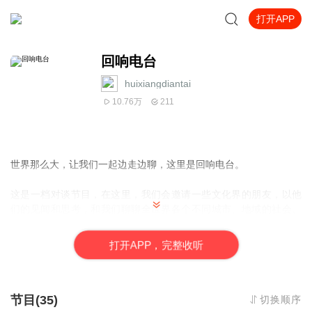
打开APP
回响电台
huixiangdiantai
10.76万
211
世界那么大，让我们一起边走边聊，这里是回响电台。
这是一档对谈节目，在这里，我们会邀请一些文化界的朋友，以他
们的见闻和思考，和我们聊聊全世界各个不同城市、地域的社会、
历史和文化，聊聊那些你或许曾听过、见过，但未必深入探究过的
事儿。
打
开
A
P
P，完整收听
【微信公众号】回响编辑部、回响radio
【微信个人号】jifengbooks
【豆瓣主页】风的回响
节目(35)
切换顺序