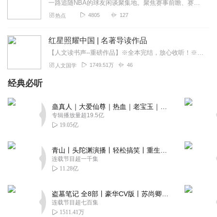
一路追随NBA的球友闲谈聚集地。聚焦赛事前瞻、赛后复盘、球员评价与球队交易分析。见证过王朝起落、球星流转，看过铁血对抗，也亲历篮球打法的时代变革。抛开短视频...
4805
127
热点
红星照耀中国 | 名著导读作品
【人文读书声--重磅作品】※全本完结，放心收听！※八年级（上）语文教科书名著导读指定作品，同名有声书！※著名翻译家董乐山先生权威中文译本！※人民文学出版...
1749.51万
46
人文国学
经典必听
蛊真人｜大爱仙尊｜热血｜老宝玉｜多人VIP免费有声剧
专辑播放量超19.5亿
19.05亿
青山丨头陀渊演播丨轻松搞笑丨重生穿越丨古代权谋丨VIP免费 | 多人有声剧
连载节目超一千集
11.28亿
盗墓笔记 全8部丨豪华CV版丨苏尚卿&边江 领衔 多人有声剧丨冠声文化丨南派三叔
连载节目超七百集
1511.41万