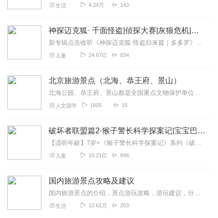
4.24万
143
生活
神探迈克狐· 千面怪盗|侦探大赛|灰狼危机|多多罗
新专辑点击收听《神探迈克狐·怪盗归来篇｜多多罗》！！！>>>点击进入主播橱窗购买《神探迈克狐》系列图书吧!<<<多多罗故事【点击前往】收听多多罗其他好玩有趣的故...
24.67亿
834
儿童
北京旅游景点（北海、恭王府、景山）
北海公园、恭王府、景山都是全国重点文物保护单位，因其地理位置相近，均位于北京城的中心，又都表现的是北京城内的皇家气象，向来作为京城旅游的亮丽线路之一，北海公园与...
1605
15
人文国学
破坏者联盟篇2·猴子警长科学探案记|宝宝巴士故事
【适听年龄】7岁+《猴子警长科学探案记》系列《破坏者联盟篇1·猴子警长科学探案记》>>>《破坏者联盟篇2·猴子警长科学探案记》>>>《破坏者联盟篇3·猴子警长科...
16.21亿
846
儿童
国内旅游景点攻略及建议
国内旅游景点的介绍，景点游玩攻略，游玩建议，分享一些旅途经验，希望可以帮助到您！
12.61万
203
生活