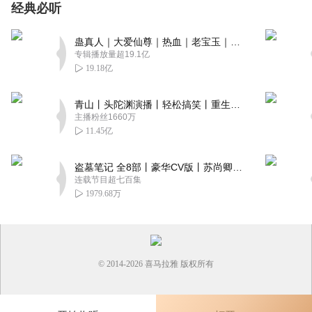
经典必听
蛊真人｜大爱仙尊｜热血｜老宝玉｜多人VIP免费有声剧
专辑播放量超19.1亿
19.18亿
青山丨头陀渊演播丨轻松搞笑丨重生穿越丨古代权谋丨VIP免费 | 多人有声剧
主播粉丝1660万
11.45亿
盗墓笔记 全8部丨豪华CV版丨苏尚卿&边江 领衔 多人有声剧丨冠声文化丨南派三叔
连载节目超七百集
1979.68万
© 2014-
2026
喜马拉雅 版权所有