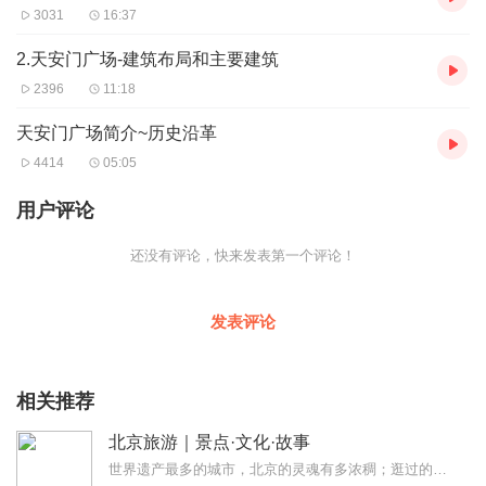
3031
16:37
2.天安门广场-建筑布局和主要建筑
2396
11:18
天安门广场简介~历史沿革
4414
05:05
用户评论
还没有评论，快来发表第一个评论！
发表评论
相关推荐
北京旅游｜景点·文化·故事
世界遗产最多的城市，北京的灵魂有多浓稠；逛过的园子里有穷极一生探索的秘密，爬过的山岗是往事千年的苍茫；被玩儿坏了的“老北京”，可不只是豆汁炒肝卤煮铜锅涮肉；