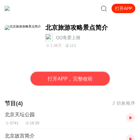
打开APP
北京旅游攻略景点简介
QQ鱼爱上猫
1.36万
113
打
开
A
P
P，完整收听
节目(4)
切换顺序
北京天坛公园
3741
18:39
北京故宫简介