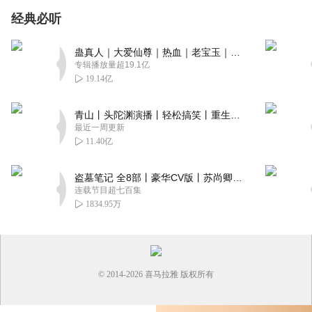
经典必听
蛊真人｜大爱仙尊｜热血｜老宝玉｜多人VIP免费有声剧
专辑播放量超19.1亿
19.14亿
青山丨头陀渊演播丨轻松搞笑丨重生穿越丨古代权谋丨VIP免费 | 多人有声剧
最近一周更新
11.40亿
盗墓笔记 全8部丨豪华CV版丨苏尚卿&边江 领衔 多人有声剧丨冠声文化丨南派三叔
连载节目超七百集
1834.95万
© 2014-
2026
喜马拉雅 版权所有