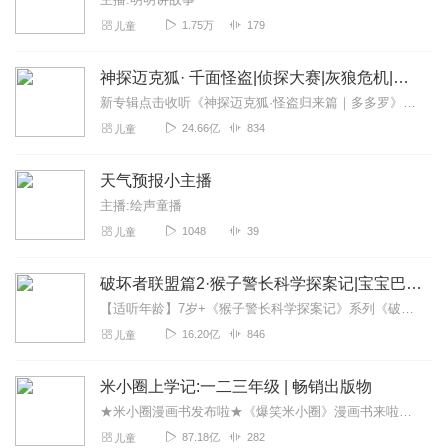
1.75万
179
儿童
神探迈克狐· 千面怪盗|侦探大赛|灰狼危机|多多罗
新专辑点击收听《神探迈克狐·怪盗归来篇｜多多罗》！！！>>>点击进入主播橱窗购买《神探迈克狐》系列图书吧!<<<多多罗故事【点击前往】收听多多罗其他好玩有趣的故...
24.66亿
834
儿童
天气预报小主播
主播:绘声童播
1048
39
儿童
破坏者联盟篇2·猴子警长科学探案记|宝宝巴士故事
【适听年龄】7岁+《猴子警长科学探案记》系列《破坏者联盟篇1·猴子警长科学探案记》>>>《破坏者联盟篇2·猴子警长科学探案记》>>>《破坏者联盟篇3·猴子警长科...
16.20亿
846
儿童
米小圈上学记:一二三年级 | 畅销出版物
★米小圈漫画书发布啦★《爆笑米小圈》漫画书来啦《米小圈上学记》一二三年级正版广播剧！《米小圈上学记》系列是儿童作家北猫最新创作的儿童小说系列，作品诙谐幽默、好...
87.18亿
282
儿童