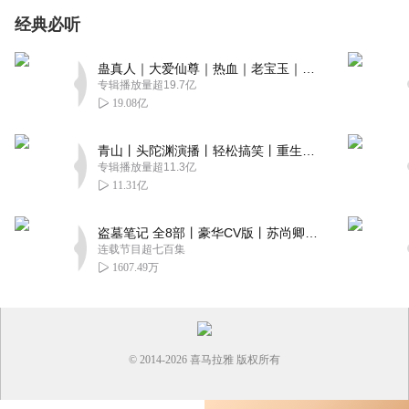
经典必听
蛊真人｜大爱仙尊｜热血｜老宝玉｜多人VIP免费有声剧
专辑播放量超19.7亿
19.08亿
青山丨头陀渊演播丨轻松搞笑丨重生穿越丨古代权谋丨VIP免费 | 多人有声剧
专辑播放量超11.3亿
11.31亿
盗墓笔记 全8部丨豪华CV版丨苏尚卿&边江 领衔 多人有声剧丨冠声文化丨南派三叔
连载节目超七百集
1607.49万
© 2014-
2026
喜马拉雅 版权所有