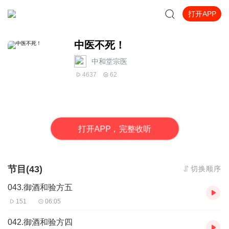
打开APP
中医不死！
中和堂宗医
4637
62
打
开
A
P
P，完整收听
节目(43)
切换顺序
043.御酒和验方五
151
06:05
042.御酒和验方四