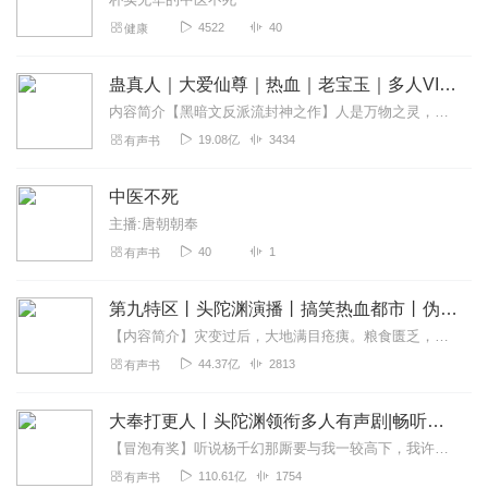
4522
40
健康
蛊真人｜大爱仙尊｜热血｜老宝玉｜多人VIP免费有声剧
内容简介【黑暗文反派流封神之作】人是万物之灵，蛊是天地真精。一个穿越者不断重生的故事。一个养蛊、炼蛊、用蛊的奇特世界。配音组（男角色）老宝玉旁白...
19.08亿
3434
有声书
中医不死
主播:唐朝朝奉
40
1
有声书
第九特区丨头陀渊演播丨搞笑热血都市丨伪戒丨VIP免费多人有声剧
【内容简介】灾变过后，大地满目疮痍。粮食匮乏，资源紧俏，局势混乱……一位从待规划区杀出来的青年，背对着漫天黄沙，孤身来到九区谋生，却不曾想偶然结识三五好友，一念...
44.37亿
2813
有声书
大奉打更人丨头陀渊领衔多人有声剧|畅听全集|王鹤棣、田曦薇主演影视剧原著|卖报小郎君
【冒泡有奖】听说杨千幻那厮要与我一较高下，我许七安要开始装叉了！快进入声音播放页戳下方输入框，冒个泡偷偷告诉我，我要用哪些诗词才能胜过他？说得好的，有赏！202...
110.61亿
1754
有声书