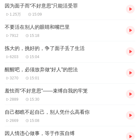
因为面子而“不好意思”只能活受罪
1.25万
15:09
不要活在别人的眼睛和嘴巴里
7912
15:18
拣大的，挑好的，争了面子丢了生活
6203
15:04
醒醒吧，必须放弃做“好人”的想法
3270
15:01
羞怯而“不好意思”——束缚自我的牢笼
2889
15:30
自己都瞧不起自己，别人凭什么高看你
2669
15:08
因人情违心做事，等于作茧自缚