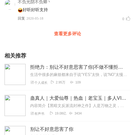
不负光阴不负卿丶
好听好听支持
回复
2020-05-18
0
查看更多评论
相关推荐
拒绝力：别让不好意思害了你|不做不懂拒绝的老好人
生活中很多的麻烦都来自于说“YES”太快，说“NO”太慢！拒绝是一种能力，早掌握，少痛苦！！你说“不”，没有对不起谁学会说“不”，学会拒绝写给内心善良却...
2.95万
109
个人成长
蛊真人｜大爱仙尊｜热血｜老宝玉｜多人VIP免费有声剧
内容简介【黑暗文反派流封神之作】人是万物之灵，蛊是天地真精。一个穿越者不断重生的故事。一个养蛊、炼蛊、用蛊的奇特世界。配音组（男角色）老宝玉旁白...
19.08亿
3434
有声书
别让不好意思害了你