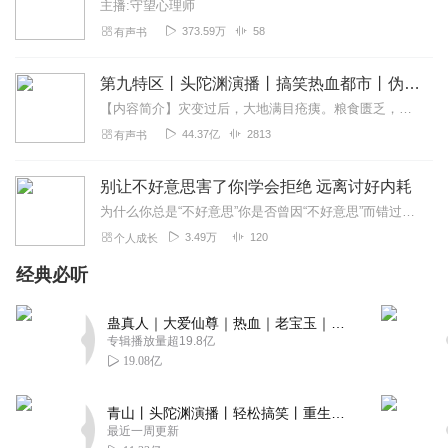
主播:守望心理师
373.59万
58
有声书
第九特区丨头陀渊演播丨搞笑热血都市丨伪戒丨VIP免费多人有声剧
【内容简介】灾变过后，大地满目疮痍。粮食匮乏，资源紧俏，局势混乱……一位从待规划区杀出来的青年，背对着漫天黄沙，孤身来到九区谋生，却不曾想偶然结识三五好友，一念...
44.37亿
2813
有声书
别让不好意思害了你|学会拒绝 远离讨好内耗
为什么你总是“不好意思”你是否曾因“不好意思”而错过重要机会？“不好意思”的心理学奥秘，你了解多少？生活中大部分的麻烦来源于说“Yes”太快，说“No”太慢!抛...
3.49万
120
个人成长
经典必听
蛊真人｜大爱仙尊｜热血｜老宝玉｜多人VIP免费有声剧
专辑播放量超19.8亿
19.08亿
青山丨头陀渊演播丨轻松搞笑丨重生穿越丨古代权谋丨VIP免费 | 多人有声剧
最近一周更新