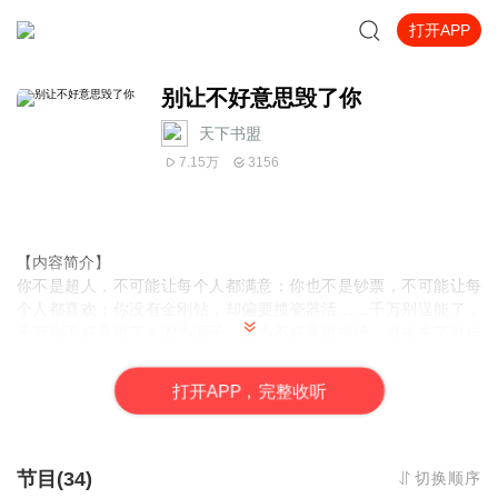
打开APP
别让不好意思毁了你
天下书盟
7.15万
3156
【内容简介】
你不是超人，不可能让每个人都满意；你也不是钞票，不可能让每
个人都喜欢；你没有金刚钻，却偏要揽瓷器活……千万别逞能了，
千万别不好意思了！因为面子，因为不好意思拒绝，就丧失了对自
己生活的掌控权。烦恼就会接踵而来。拒绝，不是逃避，不是怯
懦，更不是偷懒。这是对自己负责，更是对他人负责。有时候适当
打
开
A
P
P，完整收听
的拒绝不仅能起到正面的作用，而且能帮助你把痛苦和烦恼及早扼
杀在摇篮里。
节目(34)
切换顺序