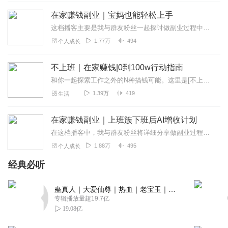
回复
2020-06-11
2
在家赚钱副业｜宝妈也能轻松上手
听友219000669
这档播客主要是我与群友粉丝一起探讨做副业过程中面临的问题。同时也会讲述我自己的故事、我所积累的经验和一些见解。这是一个简洁风格的播客：无BGM（背景音乐），无文...
努力决定一切！！！！
1.77万
494
个人成长
回复
2020-02-28
2
不上班｜在家赚钱|0到100w行动指南
海鹰中小企业
和你一起探索工作之外的N种搞钱可能。这里是[不上班/0到100w行动指南]我是法布施小黄，十年持续轻创业者。全职在家玩副业，日更播客10年。每天3小时，每...
感恩党和中央 搜索喜马拉雅：中小企业管理 第一：如何从雇
1.39万
419
生活
佣制彻底走向合作制？ 第二：如何通过分配机制激发员工动
力？ 第三：如何落地股份分配打造一伙人团队？ 第四：如何
在家赚钱副业｜上班族下班后AI增收计划
打造招人留人，及销售系统？
在这档播客中，我与群友粉丝将详细分享做副业过程中我们遇到的问题，包含我的故事、基于实践的经验以及深入的见解。这是一个极简风的播客，无背景音乐，也无文字稿，拿手机...
回复
2020-06-02
1
1.88万
495
个人成长
经典必听
qzuser_h4va
非常好，学到很多东西
蛊真人｜大爱仙尊｜热血｜老宝玉｜多人VIP免费有声剧
回复
2020-04-26
0
专辑播放量超19.7亿
19.08亿
A劉大兵