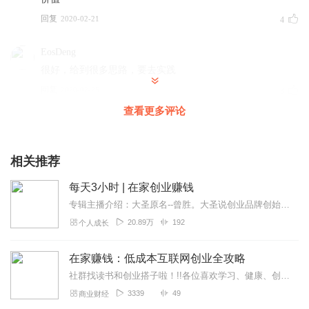
回复
2020-02-21
4
EosDeng
很好，给到很多思路，要去实践
回复
2020-02-25
3
查看更多评论
老师，听你讲话就是一种享受，我每天都在听你讲。
回复
2021-06-08
2
相关推荐
每天3小时 | 在家创业赚钱
伊尔佳游
专辑主播介绍：大圣原名--曾胜。大圣说创业品牌创始人，专注于成功互联网创业系统打造。以8年的互联网从业经验深度剖析互联网创业方式。更是独家打造大圣执行系统，让初...
很有启发，穷人与富人的思维方式决定财富多寡。
20.89万
192
个人成长
回复
2020-07-17
2
在家赚钱：低成本互联网创业全攻略
89美小护
社群找读书和创业搭子啦！!!各位喜欢学习、健康、创业的伙伴：大家好！我组建了一个读书创业杜群，如果你喜欢读书或者想拥有一个事业机会的话，可以加微f0804111...
一直听老师的音频，收获很多，老师用自己的亲身经历用心
讲解，支持老师！会一直跟老师学习！
3339
49
商业财经