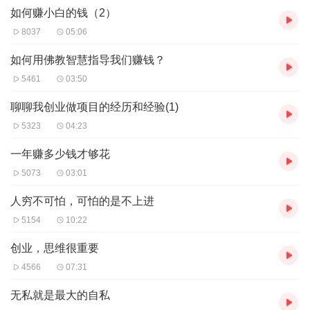
如何赚小白的钱（2）
“
只帮助勤奋努力的人赚钱，懒惰的人请走开
！”
生活在如今的互联网时代不懂营销，就如同瞎子走路，力气花了不
8037
05:06
少，结果事与愿违。在此为你揭秘人性营销学，实实在在内部分
享，为你带来更多创业实战经验，帮助不甘于现状的草根一族、及
如何用佛教智慧指导我们赚钱？
想解决困境、想转型的老板在互联网上少走弯路，创业成功！讲课
5461
03:50
风格：通俗、易懂、易操作！
我所擅长：
聊聊我创业做项目的经历和经验(1)
开发项目，挖掘利润点。
5323
04:23
团队管理。
互联网团队建设。
一年赚多少钱才够花
团队人际关系处理。
5073
03:01
如何当好老板，做好老大。
人穷不可怕，可怕的是不上进
关注我你将学到：
如何开发项目。
5154
10:22
如何寻找合伙人。
如何管理团队。
创业，思维很重要
如何激发团队的斗志。
4566
07:31
如何当好一个老板。
如何在互联网时代掘金，做业务。
无私就是最大的自私
如何紧跟互联网和移动互联网的时代趋势