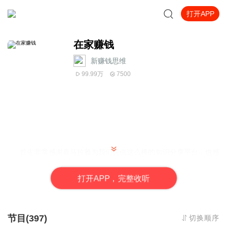
打开APP
在家赚钱
新赚钱思维
99.99万
7500
首先非常感谢喜马拉雅为我们提供这么棒的知识分享平台，也感
谢每位工作人员的辛勤付出！让我们能够获取更多、更好、实用的
知识！
打
开
A
P
P，完整收听
让一个一无所有的人，如何白手起家？如何通过不断释放价
值，帮助到更多的人，从而改变自己和他人的命运！
本专辑是宋立超通过自身的一些亲身经历、经验以及所学的知
识分享给大家，希望对创业者或是即将创业的人有所帮助。本专辑
节目(397)
切换顺序
的宗旨：