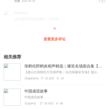
回复
2020-06-28
5
renfighter
这是最好的成语课堂，太好啦！
回复
2019-12-28
3
伊生长乐
查看更多评论
我和孩子都非常喜欢这个节目，趣味性强，有历史典故。让
人听故事的同时学习成语，同时还学到了历史，百听不厌。
希望多制作这样的节目
相关推荐
回复
2020-10-14
2
张鹤伦郎鹤炎相声精选｜爆笑名场面合集【成语接龙+童年故事】
【德云社张鹤伦方言相声集｜东北味爆笑专场】德云社"浪味仙"张鹤伦携搭档郎鹤炎带来原汁原味的东北风情相声盛宴！本专辑精选30段经典演出，既有《扒马褂》《黄鹤楼》...
囧说招生
25.16万
30
相声评书
非常喜欢，声音很好听，咱们一起帮主播订阅、评价、分享
一下吧😉
中国成语故事
回复
2020-03-15
2
中国成语故事
35.34万
80
有声书
dream_安陵