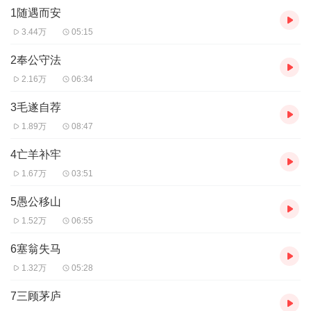
1随遇而安
故事。让孩子听着有趣，用着精准。
2、 录制创新：为了能让孩子更好的集中注意力倾听与理解，采用了
3.44万
05:15
精品后期声效。
2奉公守法
适合人群：
6岁以上~
2.16万
06:34
3毛遂自荐
1.89万
08:47
4亡羊补牢
1.67万
03:51
5愚公移山
1.52万
06:55
6塞翁失马
1.32万
05:28
7三顾茅庐