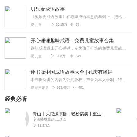
我那好好听好哈哈哈哈，听哟。
贝乐虎成语故事
回复
2019-09-06
2
《贝乐虎成语故事》在尊重成语本意的基础上，把枯燥难懂的成语改编成一个个情节丰富、有趣又生动的情景故事。快乐听故事，轻松学成语。让孩子不仅可以在故事中学会成语，还...
20.15万
55
儿童
柚子2020
我和宝宝都喜欢听，不适合晚上听，越听越精神
开心锤锤趣味成语：免费儿童故事合集
回复
2022-02-12
1
趣味成语遇上开心锤锤，专为孩子打造的免费儿童故事来啦！用轻松搞笑的剧情、简单易懂的语言，把成语知识融入精彩小故事中，边听边学、趣味满满，让孩子轻松记住成语、爱上...
6.08万
349
儿童
3g7p0z5rjs0hn8joh4pp
太好了，声音 配乐 非常好，希望有续集
评书版中国成语故事大全 | 孔庆有播讲
回复
2021-11-22
0
本专辑所讲的内容为公共版权，声音为本人录制，特此声明！业余时间录制，尽量保证每天一集！微评书为您讲述成语起源的同时，每集一个定场诗，不重复！脱稿演绎！部分定场诗...
363.46万
401
相声评书
听着手机上学堂
多人广播剧非常精彩，小朋友很喜欢
经典必听
回复
2019-10-16
0
青山丨头陀渊演播丨轻松搞笑丨重生穿越丨古代权谋丨VIP免费 | 多人有声剧
专辑播放量超11.3亿
pa7mvzbjpq551ze6ic0u
11.37亿
给哈狗和高后给哈狗和高