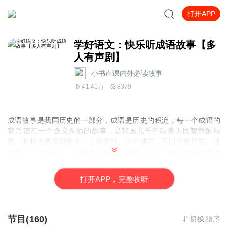
打开APP
学好语文：快乐听成语故事【多
人有声剧】
小书声课内外必读故事
41.41万
8379
成语故事是我国
历史
的一
部分
，成语是历史的积淀，每一个成语的
背后都有一个含义深远的故事，是我国几千年以来人民智慧的结
晶。其特点是深刻隽永，言简意赅。学习成语，可以了解历史、通
达事理、学习知识、积累优美的语言素材。所以，学习成语是青少
年学习语文的重点，也是了解中国文化的必经之路。
如何让成语故事更有趣呢？文若儿童团专门针对六岁以上学龄儿童
打
开
A
P
P，完整收听
制作了多人有声剧，让成语既好听，又有画面感，让孩子感到有
趣、易懂、好用。
本专辑内容特色：
节目(160)
切换顺序
1、 剧本创新：对成语故事进行多角色编辑，每个成语都有个精彩的