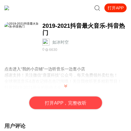
打开APP
2019-2021抖音最火音乐-抖音热
门
如冰时空
0
6630
点击进入“我的小店铺”一边听音乐一边逛小店
感谢支持！关注微信“唐厦科技”
公众号，每天免费领外卖红包！
全球潮流音乐&喜欢记得点击订阅哦！关注我收听更多精彩节目！
抖音2019-2021最火的歌曲大全！
免责声明
所有资源均来自网络，所有著作权归原作者所有，我们仅提供一个
打
开
A
P
P，完整收听
展示，介绍，观摩学习的平台，我们不对其内容的准确性，可靠
性，正当性，安全性，合法性负责，亦不承担任何法律责任。未经
许可严禁转载！严禁商业或其它用途！请您和我们一样尊重他人著
作权等合法权益，如果您对作品感到满意，请购买正版。
用户评论