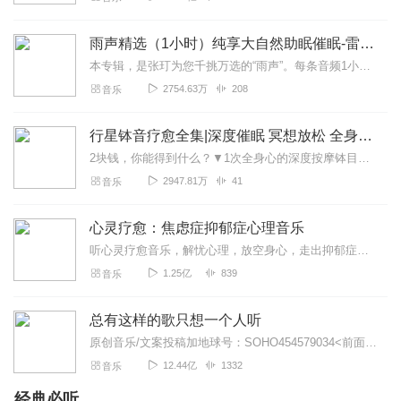
叫我常小姐
我，刘备，关羽，张飞，赵云，马超，诸葛亮，黄忠，魏
雨声精选（1小时）纯享大自然助眠催眠-雷雨声，下雨
延，庞统，关平，周仓，廖化，刘封，糜芳，傅士仁，王
本专辑，是张玎为您千挑万选的“雨声”。每条音频1小时，中间没有打扰。有轻柔细雨、淅淅沥沥；雨滴入水，滴答作响；隐隐雷声，隆隆为伴；流水潺潺，映入耳畔。这里没有音...
平，张翼，马谡，孙乾，孟获，刘禅，姜维，蒋琬，马岱，
2754.63万
208
音乐
夏侯霸 严颜，徐庶，糜夫人，关兴，张苞，马良，伊籍，诸
葛瞻，诸葛尚，傅俭，沙摩柯，曹操，曹丕，曹植，曹真，
行星钵音疗愈全集|深度催眠 冥想放松 全身心深度按摩
曹昂，曹安民，曹髦，曹芳，夏侯渊，徐晃，张辽，许褚，
典韦，夏侯惇，张颌，司马懿，司马昭，司马师，司马炎，
2块钱，你能得到什么？▼1次全身心的深度按摩钵目前已广泛地被应用于美容Spa和按摩养生馆的疗程中，许多疗愈师使用铜钵在身体上，发现5分钟铜钵按摩的深度放松，效...
庞德，荀賎，郭嘉，李典，乐进，曹洪，邓艾，钟会，曹
2947.81万
41
音乐
仁，荀攸，程立，李恢，杨修，郭淮，文聘，焦触，于禁，
孙权，孙策，孙坚，黄盖，甘宁，周瑜，程普，韩当，太史
心灵疗愈：焦虑症抑郁症心理音乐
慈，周泰，吕蒙，陆逊，朱然，潘璋，马忠，陈武，董袭，
听心灵疗愈音乐，解忧心理，放空身心，走出抑郁症、焦虑症、恐惧症等情绪困扰。疗愈音乐=心灵养生最有效的聆听建议：步骤一、选择安静的环境，闭目静卧或坐。步骤二、根据...
张昭，等9.5万人都觉得很赞
1.25亿
839
音乐
回复
2020-02-12
22
总有这样的歌只想一个人听
燕大侠来了
原创音乐/文案投稿加地球号：SOHO454579034<前面英文是大写>带上你的音乐和故事与我们相遇..每一位小伙伴的经历都是我们创作的源头..
音效不好(╥﹏╥)不会是复制过来的吧？没有版权那种？所以
12.44亿
1332
音乐
音效不好？
经典必听
回复
2022-03-04