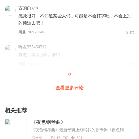
古的白gdb
感觉很好，不知道某些人们，可能是不会打字吧，不会上别
的频道去吧！
回复
2021-10-06
5
听友335454312
赞哦，字太少吗吗吗！
回复
2022-01-18
2
轩辕雨儿
我觉得挺好听的都是在抖音上面听过，但不知道歌名的歌。
查看更多评论
回复
2022-06-20
1
相关推荐
MAGURA
加油加油加油加油加油加油加油加油加油
《夜色钢琴曲》
回复
2022-05-17
0
《夜色钢琴曲》最新专辑上线啦我的新专辑《夜色钢琴曲最新专辑》（点击跳转）已经上线，新专辑是《夜色钢琴曲》的升级版，我精选了诸多经典原创作品与大家分享，愿未来...
17.17亿
521
音乐