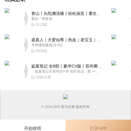
1
青山丨头陀渊演播丨轻松搞笑丨重生穿越丨古代权谋丨VIP免费 | 多人有声剧
听友72506674
最近一周更新
。。。。。。。。。。
11.22亿
回复
2021-08-07
2
蛊真人｜大爱仙尊｜热血｜老宝玉｜多人VIP免费有声剧
咕咕哦
专辑播放量超19.9亿
19.01亿
更新不及时，都听腻了。 不好 差评
回复
2020-03-03
5
盗墓笔记 全8部丨豪华CV版丨苏尚卿&边江 领衔 多人有声剧丨冠声文化丨南派三叔
「盗墓笔记全系列20+本 收听直达」戳 >>改编自南派三叔同名作品，腾讯音乐娱乐集团出品，冠声文化制作，...
1389877pppy
1356.11万
不好，太垃圾了，简直就是废物。
回复
2021-08-14
3
彳亍233
© 2014-
2026
喜马拉雅 版权所有
呵呵呵呵呵呵呵呵呵呵
回复
2021-08-22
2
开始收听
打开APP