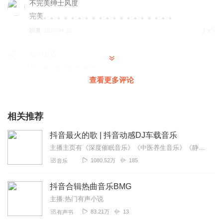
不完美绅士风度
完美。。。。。。。。。。。。。。。。。。。
回复
2020-04-22
2
前明后昏
Thyrgutrgytfgtrrttrdfytr
查看更多评论
回复
2020-03-31
2
1583112qbrw
相关推荐
可以继续更新吗？抖音好听的歌曲，全部包括进来，谁？
回复
2019-11-26
2
抖音最火的歌 | 抖音动感DJ车载音乐
主播主页有《深度催眠音乐》《中医养生音乐》《静心纯音乐》专辑，期待您的聆听！还可以加入主播XiMi会员团，获取更多福利！免费畅听所有付费音频！抖音热歌dj最火的...
博雅说小说
1080.52万
185
音乐
都是一些新曲子刚火或者火了好久的经典曲子值得点赞
回复
2021-10-06
1
抖音合辑热曲音乐BMG
主播:热门有声小说
微微寒意_4f
83.21万
13
有声书
非常喜欢，选的歌…希望持续更新…