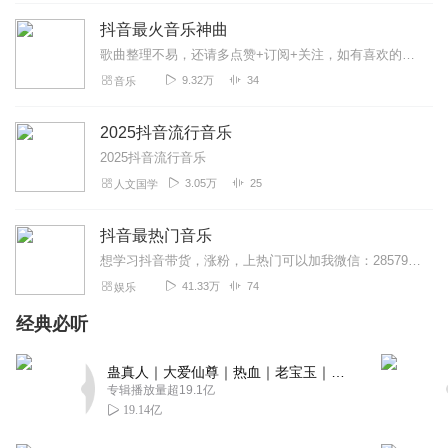
回复
2020-07-04
1
抖音最火音乐神曲
歌曲整理不易，还请多点赞+订阅+关注，如有喜欢的歌曲也欢迎评论留言，后续给大家更新，原创/翻唱歌曲也欢迎投稿哦~免责声明：资源来自网络，仅供查询交流用。未经...
听友188581953
9.32万
34
音乐
非常非常好听，我喜欢
回复
2019-11-24
1
2025抖音流行音乐
2025抖音流行音乐
听友455345451
3.05万
25
人文国学
可以，打游戏听的时候非常有感觉
回复
2023-01-24
0
抖音最热门音乐
想学习抖音带货，涨粉，上热门可以加我微信：2857999497免费领取抖音教学视频和直播公开...
独立是自然美
41.33万
74
娱乐
比较喜欢听这种感觉，期待分享
经典必听
回复
2022-10-11
0
蛊真人｜大爱仙尊｜热血｜老宝玉｜多人VIP免费有声剧
听友136888559
专辑播放量超19.1亿
我喜欢。。。。。。。。。。。。
19.14亿
回复
2022-02-13
0