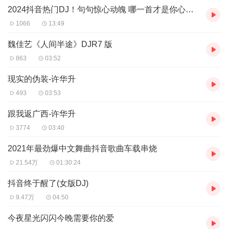
2024抖音热门DJ！句句惊心动魄 哪一首才是你心中的top1
1066
13:49
魏佳艺《人间半途》DJR7 版
863
03:52
现实的伪装-许华升
493
03:53
跟我返广西-许华升
3774
03:40
2021年最劲爆中文舞曲抖音歌曲车载串烧
21.54万
01:30:24
抖音终于醒了(女版DJ)
9.47万
04:50
今夜星光闪闪今晚需要你的爱