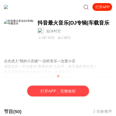
打开APP
抖音最火音乐|DJ专辑|车载音乐
如冰时空
387.54万
2.68万
点击进入“我的小店铺”一边听音乐一边逛小店
感谢支持！关注微信“唐厦科技”
公众号，每天领外卖红包！
每天更新好听的抖音热门音乐，欢迎关注！
抖音DJ，抖音歌曲，抖音最火DJ串烧在线试听下载，听劲爆抖音DJ
神曲，最新车载dj,车载慢摇音乐！
免责声明：
打
开
A
P
P，完整收听
所有资源均来自网络，所有著作权归原作者所有，我们仅提供一个
展示，介绍，观摩学习的平台，我们不对其内容的准确性，可靠
性，正当性，安全性，合法性负责，亦不承担任何法律责任。未经
许可严禁转载！严禁商业或其它用途！请您和我们一样尊重他人著
节目(50)
切换顺序
作权等合法权益，如果您对作品感到满意，请购买正版。