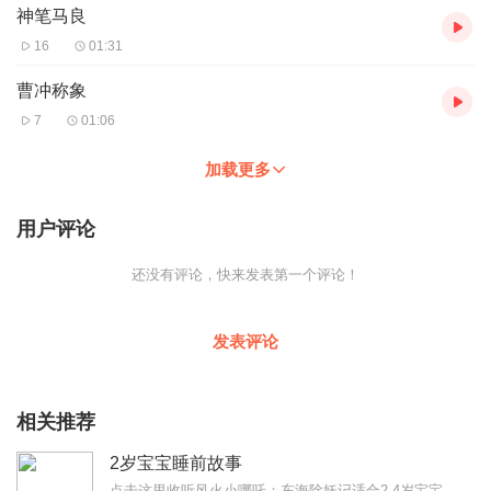
神笔马良
16
01:31
曹冲称象
7
01:06
加载更多
用户评论
还没有评论，快来发表第一个评论！
发表评论
相关推荐
2岁宝宝睡前故事
点击这里收听风火小哪吒：东海除妖记适合2-4岁宝宝睡前听的故事，很好听~