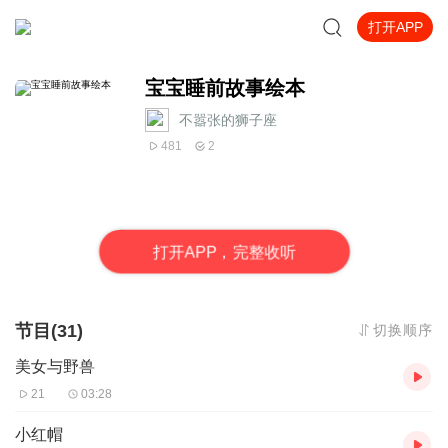
打开APP
宝宝睡前故事绘本
不嚣张的狮子座
481
2
打
开
A
P
P，完整收听
节目(31)
切换顺序
美女与野兽
21
03:28
小红帽