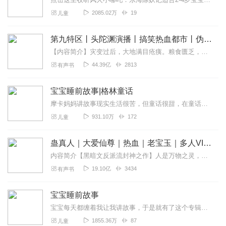
2085.02万
19
儿童
第九特区丨头陀渊演播丨搞笑热血都市丨伪戒丨VIP免费多人有声剧
【内容简介】灾变过后，大地满目疮痍。粮食匮乏，资源紧俏，局势混乱……一位从待规划区杀出来的青年，背对着漫天黄沙，孤身来到九区谋生，却不曾想偶然结识三五好友，一念...
44.39亿
2813
有声书
宝宝睡前故事|格林童话
摩卡妈妈讲故事现实生活很苦，但童话很甜，在童话里所有公主都会遇到王子，所有美好都会实现，好人一定有好报，坏人一定会收到惩罚。每段年龄读童话都会有不同的感受，如果...
931.10万
172
儿童
蛊真人｜大爱仙尊｜热血｜老宝玉｜多人VIP免费有声剧
内容简介【黑暗文反派流封神之作】人是万物之灵，蛊是天地真精。一个穿越者不断重生的故事。一个养蛊、炼蛊、用蛊的奇特世界。配音组（男角色）老宝玉旁白...
19.10亿
3434
有声书
宝宝睡前故事
宝宝每天都缠着我让我讲故事，于是就有了这个专辑。我要讲好多好多故事给他听，就是这样的~
1855.36万
87
儿童