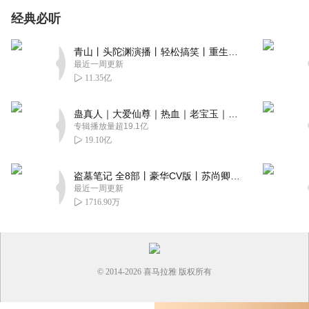
经典必听
青山丨头陀渊演播丨轻松搞笑丨重生穿越丨古代权谋丨VIP免费 | 多人有声剧
最近一周更新
11.35亿
蛊真人｜大爱仙尊｜热血｜老宝玉｜多人VIP免费有声剧
专辑播放量超19.1亿
19.10亿
盗墓笔记 全8部丨豪华CV版丨苏尚卿&边江 领衔 多人有声剧丨冠声文化丨南派三叔
最近一周更新
1716.90万
© 2014-
2026
喜马拉雅 版权所有