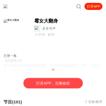
打开APP
霉女大翻身
多多有声
3715
35
日更一集
【内容简介】
天生倒霉蛋稀里糊涂收获爱情，顺手稀里糊涂的破了大案，这就是
傻人有傻福吗？
【作者/主播简介】
打
开
A
P
P，完整收听
作者：似梦若风，网络小说作家。
主播：米小登
【购买须知】
节目(101)
切换顺序