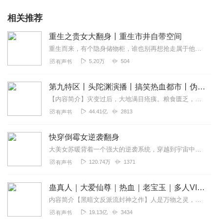
相关推荐
重生之贵女大翻身丨重生市井自带空间
重生而来，有个隐身储物柜，谁也别再想抢走属于他们三兄妹的东西。今生，她只想安于市井，做个小财主，保护好前世愧对的大哥和弟弟。嫁什么样的男人？那不重要，老实可靠就...
5.20万
504
有声书
第九特区丨头陀渊演播丨搞笑热血都市丨伪戒丨VIP免费多人有声剧
【内容简介】灾变过后，大地满目疮痍。粮食匮乏，资源紧俏，局势混乱……一位从待规划区杀出来的青年，背对着漫天黄沙，孤身来到九区谋生，却不曾想偶然结识三五好友，一念...
44.41亿
2813
有声书
快穿倒霉女逆袭翻身
大美女苏暖背着一个强大的逆袭系统，穿越到宇宙中不同位面的最倒霉的那个女人的身体里，代替最倒霉的女人活下去，逆袭扭转悲催的人生，用实力攻陷反派渣男，凌虐高冷男人。...
120.74万
1371
有声书
蛊真人｜大爱仙尊｜热血｜老宝玉｜多人VIP免费有声剧
内容简介【黑暗文反派流封神之作】人是万物之灵，蛊是天地真精。一个穿越者不断重生的故事。一个养蛊、炼蛊、用蛊的奇特世界。配音组（男角色）老宝玉旁白...
19.13亿
3434
有声书