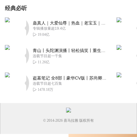
经典必听
蛊真人｜大爱仙尊｜热血｜老宝玉｜多人VIP免费有声剧
专辑播放量超19.4亿
19.04亿
青山丨头陀渊演播丨轻松搞笑丨重生穿越丨古代权谋丨VIP免费 | 多人有声剧
连载节目超一千集
11.26亿
盗墓笔记 全8部丨豪华CV版丨苏尚卿&边江 领衔 多人有声剧丨冠声文化丨南派三叔
连载节目超七百集
1478.18万
© 2014-
2026
喜马拉雅 版权所有