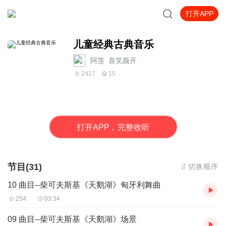
打开APP
儿童经典古典音乐
阿莲_喜笑颜开
2417
15
打
开
A
P
P，完整收听
节目(31)
切换顺序
10 曲目--柴可夫斯基《天鹅湖》匈牙利舞曲
254
03:34
09 曲目--柴可夫斯基《天鹅湖》场景