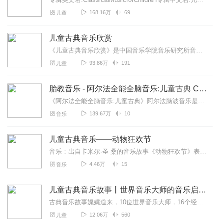
168.16万
69
儿童
儿童古典音乐欣赏
《儿童古典音乐欣赏》是中国音乐学院音乐研究所音乐与智能研究中心承担的国家十五规划重点课题成果，是国内首套为孩子量身定做的音乐学习与能力训练的专业宝典。《儿童古典...
93.86万
191
儿童
胎教音乐 - 阿尔法全能全脑音乐:儿童古典 CD3 欢乐胎动
《阿尔法全能全脑音乐:儿童古典》阿尔法脑波音乐是一种灵感音乐，音乐大师把宇宙中，自然界中，以及生命体的所有信息全部溶合在一起，特定的α脑波音频激发相应的脑波，提...
139.67万
10
音乐
儿童古典音乐——动物狂欢节
音乐：出自卡米尔·圣-桑的音乐故事《动物狂欢节》表演：捷克广播交响乐团指挥：安德烈·莱纳德卡米尔·圣-桑，1835年10月9日生于巴黎。作为音乐家，他取得了巨大...
4.46万
15
音乐
儿童古典音乐故事丨世界音乐大师的音乐启蒙
古典音乐故事娓娓道来，10位世界音乐大师，16个经典音乐剧故事，460首交响乐曲给孩子全感官、高起点的音乐启蒙德国金唱片奖获奖作品儿童古典音乐剧大师执笔世界著名...
12.06万
560
儿童